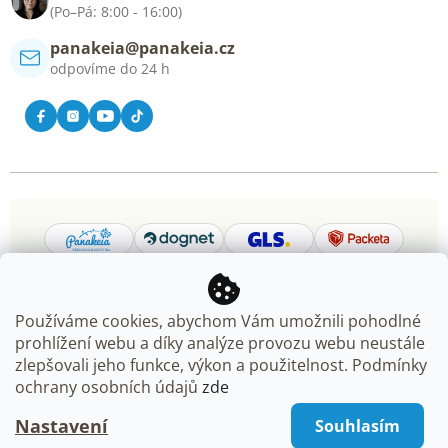
Kontakt
(Po–Pá: 8:00 - 16:00)
panakeia@panakeia.cz
odpovíme do 24 h
Používáme cookies, abychom Vám umožnili pohodlné
prohlížení webu a díky analýze provozu webu neustále
Copyright 2026
Panakeia.cz
. Všechna práva vyhrazena.
zlepšovali jeho funkce, výkon a použitelnost. Podmínky
Upravit nastavení cookies
ochrany osobních údajů
zde
Nastavení
Souhlasím
Vytvořil Shoptet Premium