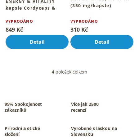
ENERGY & VITALITY
(350 mg/kapsle)
kapsle Cordyceps &
Pro vnitřní rovnováhu a
superpotraviny 90 ks
Průměrné
každodenní vitalitu
hodnocení
Pro vnitřní energii a vitalitu
VYPRODÁNO
VYPRODÁNO
každý den
produktu
849 Kč
310 Kč
je
5,0
Detail
Detail
z
5
hvězdiček.
4
položek celkem
O
v
l
á
d
a
99% Spokojenost
Více jak 2500
c
zákazníků
recenzí
í
p
r
Přírodní a etické
Vyrobené s láskou na
v
složení
Slovensku