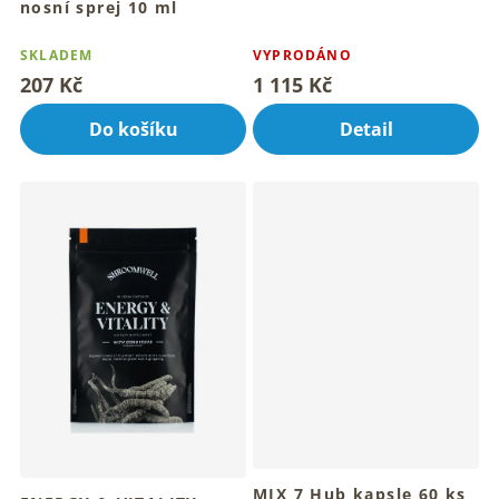
nosní sprej 10 ml
Svěží nosní sprej pro tvůj
jemný dech
SKLADEM
VYPRODÁNO
207 Kč
1 115 Kč
Do košíku
Detail
MIX 7 Hub kapsle 60 ks