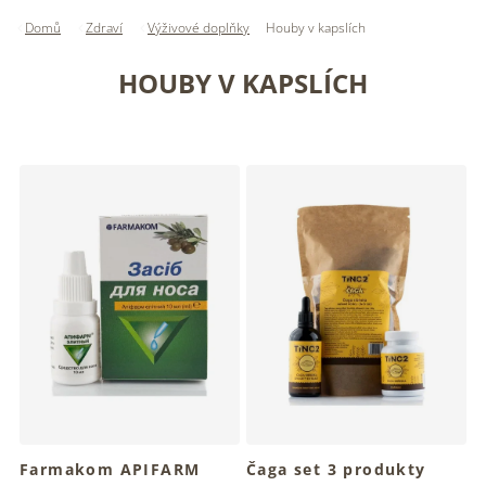
Domů
Zdraví
Výživové doplňky
Houby v kapslích
HOUBY V KAPSLÍCH
V
ý
p
i
s
p
r
o
d
u
k
t
ů
Farmakom APIFARM
Čaga set 3 produkty