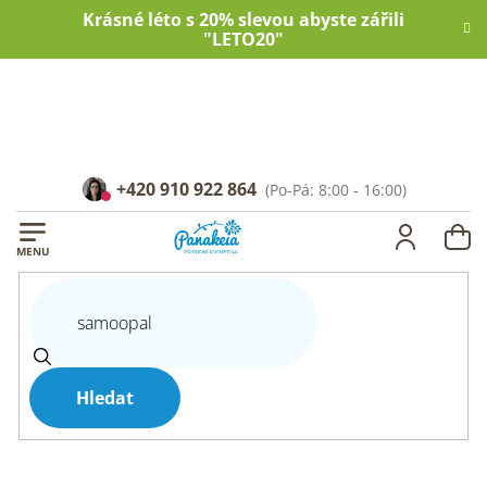
Přejít
Krásné léto s 20% slevou abyste zářili
na
"LETO20"
obsah
+420 910 922 864
NÁ
KOŠ
Hledat