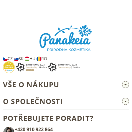
k
y
v
Z
ý
á
p
p
i
s
a
u
t
í
CZ
SK
HU
RO
VŠE O NÁKUPU
Velkoobchod a spolupráce
O SPOLEČNOSTI
Reklamace a vrácení zboží
O nás
Všeobecné obchodní podmínky
POTŘEBUJETE PORADIT?
Blog
+420 910 922 864