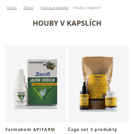
Domů
Zdraví
Výživové doplňky
Houby v kapslích
HOUBY V KAPSLÍCH
V
ý
p
i
s
p
r
o
d
u
k
t
ů
Farmakom APIFARM
Čaga set 3 produkty