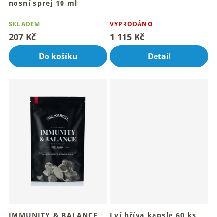
nosní sprej 10 ml
Svěží nosní sprej pro tvůj
jemný dech
SKLADEM
VYPRODÁNO
207 Kč
1 115 Kč
Do košíku
Detail
IMMUNITY & BALANCE
Lví hříva kapsle 60 ks