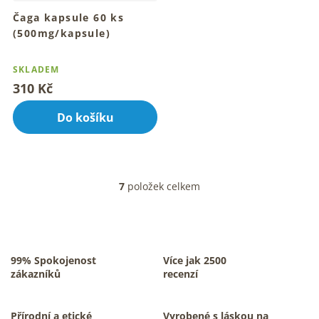
Čaga kapsule 60 ks
(500mg/kapsule)
Tradiční rituál čagových
Průměrné
kapslí denně
hodnocení
SKLADEM
produktu
310 Kč
je
5,0
Do košíku
z
5
hvězdiček.
7
položek celkem
O
v
l
á
d
a
99% Spokojenost
Více jak 2500
c
zákazníků
recenzí
í
p
r
Přírodní a etické
Vyrobené s láskou na