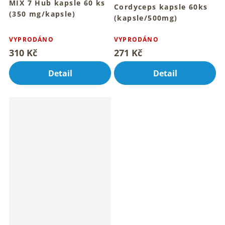
MIX 7 Hub kapsle 60 ks
Cordyceps kapsle 60ks
(350 mg/kapsle)
(kapsle/500mg)
Pro vnitřní rovnováhu a
Tradiční rituál houbových
Průměrné
každodenní vitalitu
kapslí denně
hodnocení
VYPRODÁNO
VYPRODÁNO
produktu
310 Kč
271 Kč
je
5,0
Detail
Detail
z
5
hvězdiček.