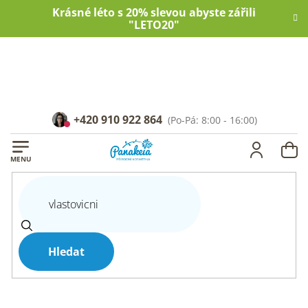
Přejít
Krásné léto s 20% slevou abyste zářili
na
"LETO20"
obsah
+420 910 922 864
NÁ
KOŠ
Hledat