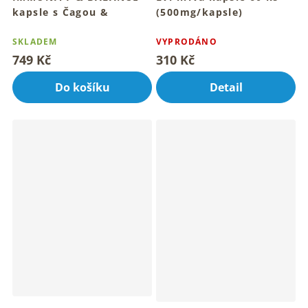
kapsle s Čagou &
(500mg/kapsle)
superpotraviny 90 ks
Houbový rituál pro tvůj denní
balanc
Sibiřský rituál pro tvůj denní
SKLADEM
VYPRODÁNO
balanc
749 Kč
310 Kč
Do košíku
Detail