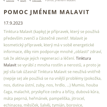
Domů
Blog
Herbář
Pomoc jménem Malavit
POMOC JMÉNEM MALAVIT
17.9.2023
Tinktura Malavit (kapky) je přípravek, který se používá
především zvenčí a částečně zevnitř. Malavit je
kosmetický přípravek, který má v sobě energetické
informace, díky nim podporuje mnohé „oblasti“ zdraví,
tak že aktivuje jejich regeneraci a léčení.
Tinktura
Malavit
se vyrábí z mnoha rostlin a nerostů, a proto je
její síla tak úžasná! Tinktura Malavit se neužívá vnitřně
(nepije se) ale používá se na vnější problémy (pokožka,
nos, dutina ústní, zuby, nos, hrdlo, ...) Mumio, houba
čaga, malachit, pryskyřice cedru a břízy, dubová kůra,
máta peprná, heřmánek, pampeliška, jitrocel,
echinacea, měsíček, šalvěj, tymián, borovice,