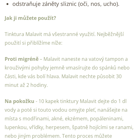
odstraňuje záněty sliznic (oči, nos, ucho).
Jak ji můžete použít?
Tinktura Malavit má všestranné využití. Nejběžnější
použití si přiblížíme níže:
Proti migréně
– Malavit naneste na vatový tampon a
krouživými pohyby jemně vmasírujte do spánků nebo
části, kde vás bolí hlava. Malavit nechte působit 30
minut až 2 hodiny.
Na pokožku
- 10 kapek tinktury Malavit dejte do 1 dl
vody a poté si touto vodou omyjte pleť, nanášejte na
místa s modřinami, akné, ekzémem, popáleninami,
lupenkou, vřídky, herpesem, špatně hojícími se ranami,
nebo jiným problémem. Tento proces můžete