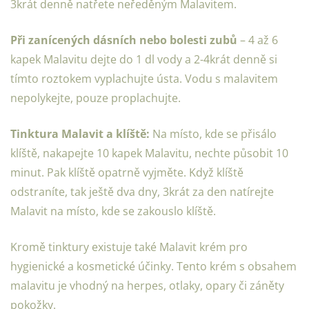
3krát denně natřete neředěným Malavitem.
Při zanícených dásních nebo bolesti zubů
– 4 až 6
kapek Malavitu dejte do 1 dl vody a 2-4krát denně si
tímto roztokem vyplachujte ústa. Vodu s malavitem
nepolykejte, pouze proplachujte.
Tinktura Malavit a klíště:
Na místo, kde se přisálo
klíště, nakapejte 10 kapek Malavitu, nechte působit 10
minut. Pak klíště opatrně vyjměte. Když klíště
odstraníte, tak ještě dva dny, 3krát za den natírejte
Malavit na místo, kde se zakouslo klíště.
Kromě tinktury existuje také Malavit krém pro
hygienické a kosmetické účinky. Tento krém s obsahem
malavitu je vhodný na herpes, otlaky, opary či záněty
pokožky.