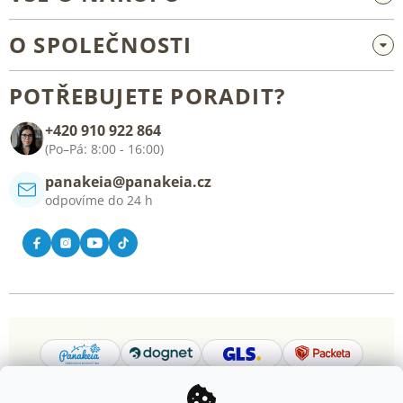
Velkoobchod a spolupráce
O SPOLEČNOSTI
Reklamace a vrácení zboží
O nás
Všeobecné obchodní podmínky
POTŘEBUJETE PORADIT?
Blog
+420 910 922 864
Kontakt
(Po–Pá: 8:00 - 16:00)
panakeia@panakeia.cz
odpovíme do 24 h