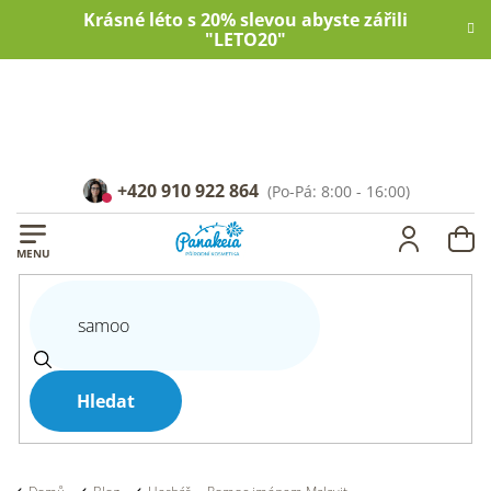
Přejít
Krásné léto s 20% slevou abyste zářili
na
"LETO20"
obsah
+420 910 922 864
NÁ
KOŠ
Hledat