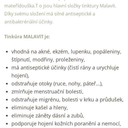
mateřídouška.T o jsou hlavní složky tinktury Malavit.
Díky svému složení má silné antiseptické a
antibaktrériální účinky.
Tinkúra MALAVIT je:
vhodná na akné, ekzém, lupenku, popáleniny,
štípnutí, modřiny, proleženiny,
má antiseptické účinky (čistí rány a urychluje
hojení),
odstraňuje otoky (ruce, nohy, páteř...),
zmírňuje menstruační bolesti,
odstraňuje migrénu, bolesti v krku a průdušek,
eliminuje kašel a hleny,
eliminuje záněty dásní a zubů,
podporuje hojení kožních poranění a nemocí,