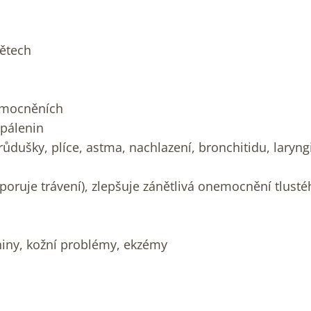
nětech
nemocněních
opálenin
dušky, plíce, astma, nachlazení, bronchitidu, laryngit
oruje trávení), zlepšuje zánětlivá onemocnění tlusté
eniny, kožní problémy, ekzémy