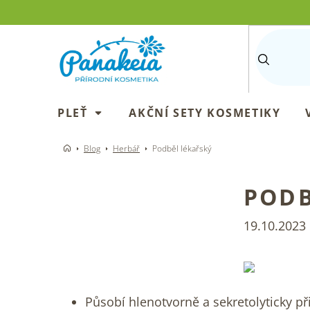
Přejít
na
obsah
PLEŤ
AKČNÍ SETY KOSMETIKY
Blog
Herbář
Podběl lékařský
PODB
19.10.2023
Působí hlenotvorně a sekretolyticky př