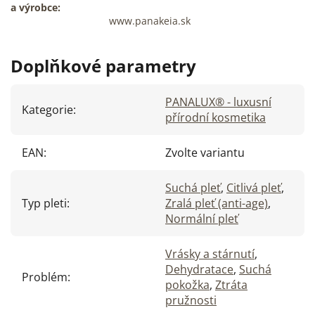
a výrobce:
www.panakeia.sk
Doplňkové parametry
PANALUX® - luxusní
Kategorie
:
přírodní kosmetika
EAN
:
Zvolte variantu
Suchá pleť
,
Citlivá pleť
,
Typ pleti
:
Zralá pleť (anti-age)
,
Normální pleť
Vrásky a stárnutí
,
Dehydratace
,
Suchá
Problém
:
pokožka
,
Ztráta
pružnosti