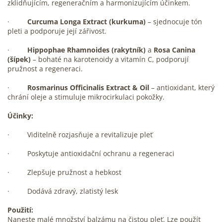
zklidňujícím, regeneračním a harmonizujícím účinkem.
·
Curcuma Longa Extract (kurkuma)
– sjednocuje tón
pleti a podporuje její zářivost.
·
Hippophae Rhamnoides (rakytník)
a
Rosa Canina
(šípek)
– bohaté na karotenoidy a vitamín C, podporují
pružnost a regeneraci.
·
Rosmarinus Officinalis Extract & Oil
– antioxidant, který
chrání oleje a stimuluje mikrocirkulaci pokožky.
Účinky:
· V
iditelně rozjasňuje a revitalizuje pleť
· P
oskytuje antioxidační ochranu a regeneraci
· Z
lepšuje pružnost a hebkost
· D
odává zdravý, zlatistý lesk
Použití:
Naneste malé množství balzámu na čistou pleť. Lze použít