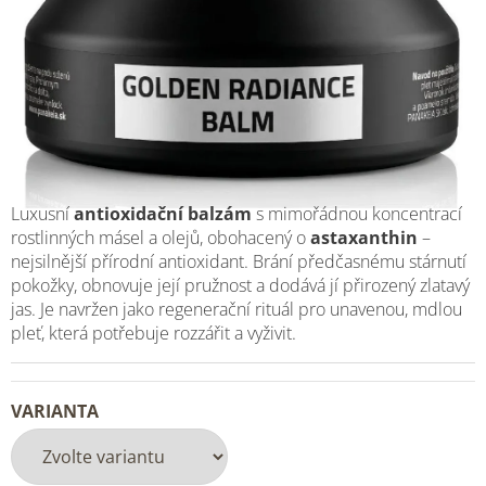
Luxusní
antioxidační balzám
s mimořádnou koncentrací
rostlinných másel a olejů, obohacený o
astaxanthin
–
nejsilnější přírodní antioxidant.
Brání předčasnému stárnutí
pokožky, obnovuje její pružnost a dodává jí přirozený zlatavý
jas. Je navržen jako regenerační rituál pro unavenou, mdlou
pleť, která potřebuje rozzářit a vyživit.
VARIANTA