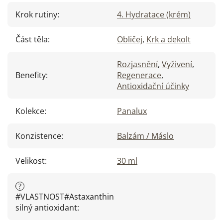
Krok rutiny
:
4. Hydratace (krém)
Část těla
:
Obličej
,
Krk a dekolt
Rozjasnění
,
Vyživení
,
Benefity
:
Regenerace
,
Antioxidační účinky
Kolekce
:
Panalux
Konzistence
:
Balzám / Máslo
Velikost
:
30 ml
?
#VLASTNOST#Astaxanthin
silný antioxidant
: