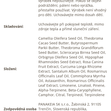
výrobek nepoužívejte. Pokud se objeví
podráždění, pálení nebo vyrážka,
přestaňte používat. Výrobek není vhodný
pro děti. Uchovávejte mimo dosah dětí.
Uchovávejte při pokojové teplotě, mimo
Skladování:
zdroje tepla a přímé sluneční záření.
Camellia Oleifera Seed Oil, Theobroma
Cacao Seed Butter, Butyrospermum
Parkii Butter, Theobroma Grandiflorum
Seed Butter, Sclerocarya Birrea Seed Oil,
Orbignya Oleifera Seed Oil, Hippophae
Rhamnoides Seed Extract, Rosa Canina
Fruit Extract, Curcuma Longa Rhizome
Složení:
Extract, Santalum Album Oil, Rosmarinus
Officinalis Leaf Oil, Commiphora Myrrha
Oil, Astaxanthin, Rosmarinus Officinalis
Leaf Extract, Limonene, Linalool, Pinene,
Alpha-Terpinene, Beta-Caryophyllene,
Camphor, Citral, Terpineol, Terpinolene
PANAKEIA SK s.r.o., Žabinská 2, 91105
Zodpovědná osoba
Trenčín, Slovenská republika,