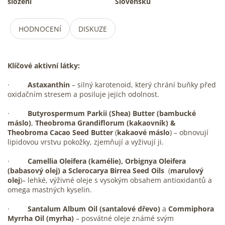
složení
Slovensku
HODNOCENÍ
DISKUZE
Klíčové aktivní látky:
·
Astaxanthin
– silný karotenoid, který chrání buňky před
oxidačním stresem a posiluje jejich odolnost.
·
Butyrospermum Parkii (Shea) Butter (bambucké
máslo)
,
Theobroma Grandiflorum (kakaovník) &
Theobroma Cacao Seed Butter
(
kakaové máslo
) – obnovují
lipidovou vrstvu pokožky, zjemňují a vyživují ji.
·
Camellia Oleifera (kamélie), Orbignya Oleifera
(babasový olej) a Sclerocarya Birrea Seed Oils
(
marulový
olej
)– lehké, výživné oleje s vysokým obsahem antioxidantů a
omega mastných kyselin.
·
Santalum Album Oil (santalové dřevo)
a
Commiphora
Myrrha Oil (myrha)
– posvátné oleje známé svým