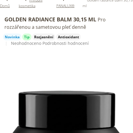
Přírodní
Golden radiance balm 30,15
Domů
kosmetika
PANALUX®
ml
GOLDEN RADIANCE BALM 30,15 ML
Pro
rozzářenou a sametovou pleť denně
Novinka
Tip
Rozjasnění
Antioxidant
Průměrné
Neohodnoceno
Podrobnosti hodnocení
hodnocení
produktu
je
0,0
z
5
hvězdiček.