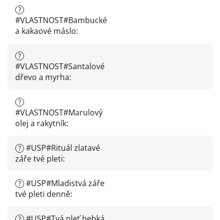
?
#VLASTNOST#Bambucké
a kakaové máslo
:
?
#VLASTNOST#Santalové
dřevo a myrha
:
?
#VLASTNOST#Marulový
olej a rakytník
:
#USP#Rituál zlatavé
?
záře tvé pleti
:
#USP#Mladistvá záře
?
tvé pleti denně
:
#USP#Tvá pleť hebká
?