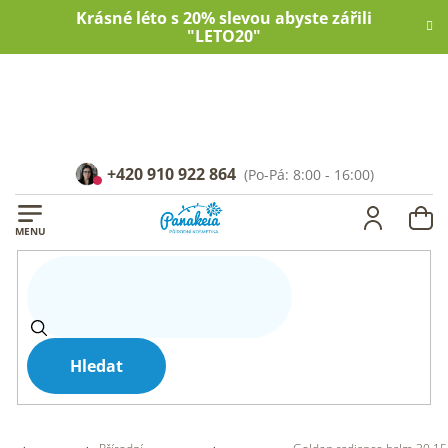
Přejít
Krásné léto s 20% slevou abyste zářili
na
"LETO20"
obsah
+420 910 922 864
NÁ
KOŠ
Hledat