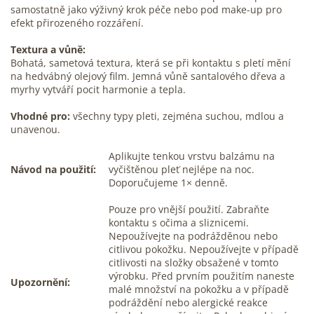
samostatně jako výživný krok péče nebo pod make-up pro
efekt přirozeného rozzáření.
Textura a vůně:
Bohatá, sametová textura, která se při kontaktu s pletí mění
na hedvábný olejový film. Jemná vůně santalového dřeva a
myrhy vytváří pocit harmonie a tepla.
Vhodné pro:
všechny typy pleti, zejména suchou, mdlou a
unavenou.
Aplikujte tenkou vrstvu balzámu na
Návod na použití:
vyčištěnou pleť nejlépe na noc.
Doporučujeme 1× denně.
Pouze pro vnější použití. Zabraňte
kontaktu s očima a sliznicemi.
Nepoužívejte na podrážděnou nebo
citlivou pokožku. Nepoužívejte v případě
citlivosti na složky obsažené v tomto
výrobku. Před prvním použitím naneste
Upozornění:
malé množství na pokožku a v případě
podráždění nebo alergické reakce