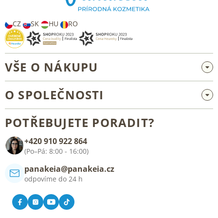
í
CZ
SK
HU
RO
VŠE O NÁKUPU
Velkoobchod a spolupráce
O SPOLEČNOSTI
Reklamace a vrácení zboží
O nás
Všeobecné obchodní podmínky
POTŘEBUJETE PORADIT?
Blog
+420 910 922 864
Kontakt
(Po–Pá: 8:00 - 16:00)
panakeia@panakeia.cz
odpovíme do 24 h