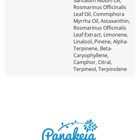
Santalum Album Oil,
Rosmarinus Officinalis
Leaf Oil, Commiphora
Myrrha Oil, Astaxanthin,
Rosmarinus Officinalis
Leaf Extract, Limonene,
Linalool, Pinene, Alpha-
Terpinene, Beta-
Caryophyllene,
Camphor, Citral,
Terpineol, Terpinolene
Z
á
p
a
t