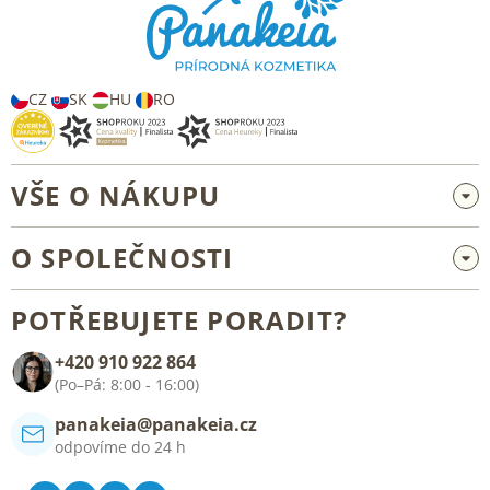
a
t
í
CZ
SK
HU
RO
VŠE O NÁKUPU
Velkoobchod a spolupráce
O SPOLEČNOSTI
Reklamace a vrácení zboží
O nás
Všeobecné obchodní podmínky
POTŘEBUJETE PORADIT?
Blog
+420 910 922 864
Kontakt
(Po–Pá: 8:00 - 16:00)
panakeia@panakeia.cz
odpovíme do 24 h