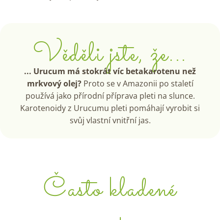
Věděli jste, že...
... Urucum má stokrát víc betakarotenu než
mrkvový olej?
Proto se v Amazonii po staletí
používá jako přírodní příprava pleti na slunce.
Karotenoidy z Urucumu pleti pomáhají vyrobit si
svůj vlastní vnitřní jas.
Často kladené