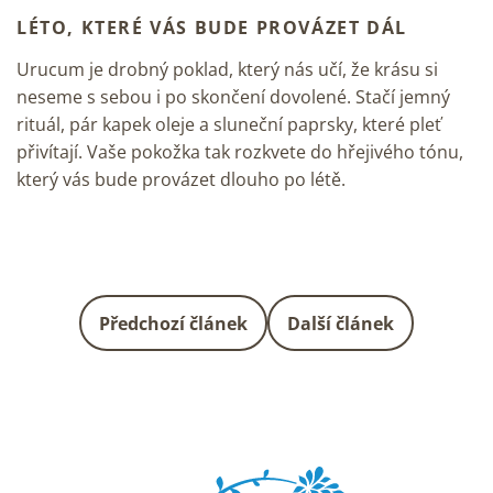
LÉTO, KTERÉ VÁS BUDE PROVÁZET DÁL
Urucum je drobný poklad, který nás učí, že krásu si
neseme s sebou i po skončení dovolené. Stačí jemný
rituál, pár kapek oleje a sluneční paprsky, které pleť
přivítají. Vaše pokožka tak rozkvete do hřejivého tónu,
který vás bude provázet dlouho po létě.
Předchozí článek
Další článek
Z
á
p