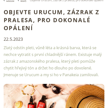
Domů
Blog
Objevte Urucum, zázrak z pralesa, pro dokonalé opálení
OBJEVTE URUCUM, ZÁZRAK Z
PRALESA, PRO DOKONALÉ
OPÁLENÍ
22.5.2023
Zlatý odstín pleti, vůně léta a krásná barva, která se
nechce vytratit s první chladnější ránem. Existuje malý
zázrak z amazonského pralesa, který pleti pomůže
chytit hřejivý tón a držet ho dlouho po dovolené.
Jmenuje se Urucum a my si ho v Panakeia zamilovali.