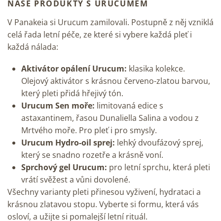
NAŠE PRODUKTY S URUCUMEM
V Panakeia si Urucum zamilovali. Postupně z něj vzniklá
celá řada letní péče, ze které si vybere každá pleť i
každá nálada:
Aktivátor opálení Urucum
:
klasika kolekce.
Olejový aktivátor s krásnou červeno-zlatou barvou,
který pleti přidá hřejivý tón.
Urucum Sen moře
:
limitovaná edice s
astaxantinem, řasou Dunaliella Salina a vodou z
Mrtvého moře. Pro pleť i pro smysly.
Urucum Hydro-oil sprej
:
lehký dvoufázový sprej,
který se snadno rozetře a krásně voní.
Sprchový gel Urucum
:
pro letní sprchu, která pleti
vrátí svěžest a vůni dovolené.
Všechny varianty pleti přinesou vyživení, hydrataci a
krásnou zlatavou stopu. Vyberte si formu, která vás
osloví, a užijte si pomalejší letní rituál.