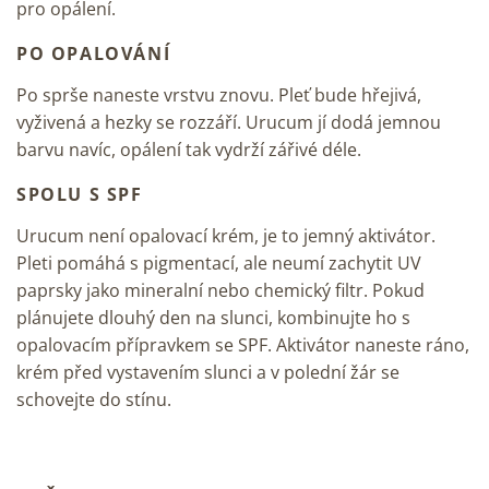
pro opálení.
PO OPALOVÁNÍ
Po sprše naneste vrstvu znovu. Pleť bude hřejivá,
vyživená a hezky se rozzáří. Urucum jí dodá jemnou
barvu navíc, opálení tak vydrží zářivé déle.
SPOLU S SPF
Urucum není opalovací krém, je to jemný aktivátor.
Pleti pomáhá s pigmentací, ale neumí zachytit UV
paprsky jako mineralní nebo chemický filtr. Pokud
plánujete dlouhý den na slunci, kombinujte ho s
opalovacím přípravkem se SPF. Aktivátor naneste ráno,
krém před vystavením slunci a v polední žár se
schovejte do stínu.