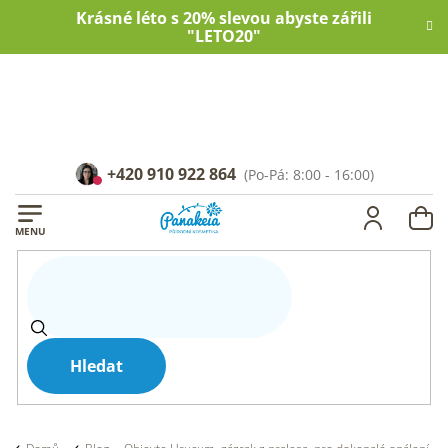
Přejít
Krásné léto s 20% slevou abyste zářili
na
"LETO20"
obsah
+420 910 922 864
NÁ
KOŠ
Hledat