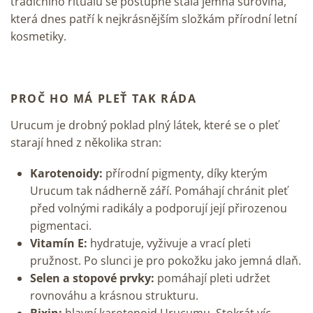
tradičního rituálu se postupně stala jemná surovina,
která dnes patří k nejkrásnějším složkám přírodní letní
kosmetiky.
PROČ HO MÁ PLEŤ TAK RÁDA
Urucum je drobný poklad plný látek, které se o pleť
starají hned z několika stran:
Karotenoidy:
přírodní pigmenty, díky kterým
Urucum tak nádherně září. Pomáhají chránit pleť
před volnými radikály a podporují její přirozenou
pigmentaci.
Vitamín E:
hydratuje, vyživuje a vrací pleti
pružnost. Po slunci je pro pokožku jako jemná dlaň.
Selen a stopové prvky:
pomáhají pleti udržet
rovnováhu a krásnou strukturu.
Bixin:
hlavní karotenoid Urucumu. Stokrát víc