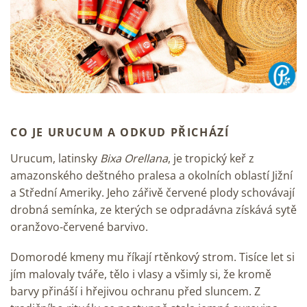
CO JE URUCUM A ODKUD PŘICHÁZÍ
Urucum, latinsky
Bixa Orellana
, je tropický keř z
amazonského deštného pralesa a okolních oblastí Jižní
a Střední Ameriky. Jeho zářivě červené plody schovávají
drobná semínka, ze kterých se odpradávna získává sytě
oranžovo-červené barvivo.
Domorodé kmeny mu říkají rtěnkový strom. Tisíce let si
jím malovaly tváře, tělo i vlasy a všimly si, že kromě
barvy přináší i hřejivou ochranu před sluncem. Z