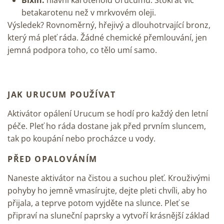
betakarotenu než v mrkvovém oleji.
Výsledek? Rovnoměrný, hřejivý a dlouhotrvající bronz,
který má pleť ráda. Žádné chemické přemlouvání, jen
jemná podpora toho, co tělo umí samo.
JAK URUCUM POUŽÍVAT
Aktivátor opálení Urucum se hodí pro každý den letní
péče. Pleť ho ráda dostane jak před prvním sluncem,
tak po koupání nebo procházce u vody.
PŘED OPALOVÁNÍM
Naneste aktivátor na čistou a suchou pleť. Krouživými
pohyby ho jemně vmasírujte, dejte pleti chvíli, aby ho
přijala, a teprve potom vyjděte na slunce. Pleť se
připraví na sluneční paprsky a vytvoří krásnější základ