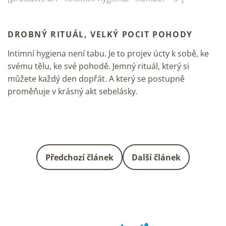
DROBNÝ RITUÁL, VELKÝ POCIT POHODY
Intimní hygiena není tabu. Je to projev úcty k sobě, ke
svému tělu, ke své pohodě. Jemný rituál, který si
můžete každý den dopřát. A který se postupně
proměňuje v krásný akt sebelásky.
Předchozí článek
Další článek
Z
á