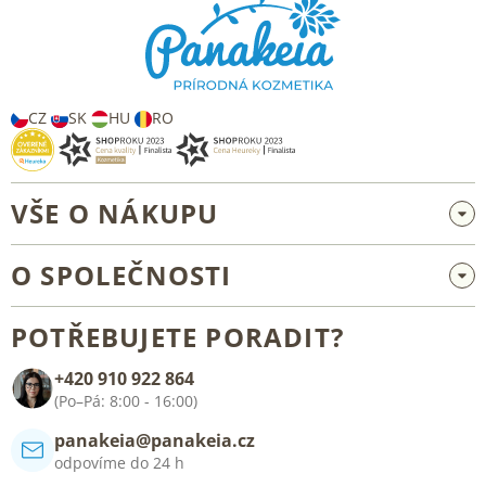
p
a
t
í
CZ
SK
HU
RO
VŠE O NÁKUPU
Velkoobchod a spolupráce
O SPOLEČNOSTI
Reklamace a vrácení zboží
O nás
Všeobecné obchodní podmínky
POTŘEBUJETE PORADIT?
Blog
+420 910 922 864
Kontakt
(Po–Pá: 8:00 - 16:00)
panakeia@panakeia.cz
odpovíme do 24 h