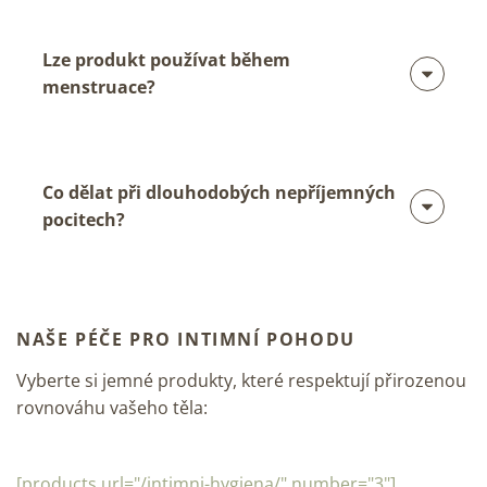
Lze produkt používat během
menstruace?
Co dělat při dlouhodobých nepříjemných
pocitech?
NAŠE PÉČE PRO INTIMNÍ POHODU
Vyberte si jemné produkty, které respektují přirozenou
rovnováhu vašeho těla:
[products url="/intimni-hygiena/" number="3"]