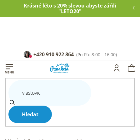
Přejít
Krásné léto s 20% slevou abyste zářili
na
"LETO20"
obsah
+420 910 922 864
NÁ
KOŠ
Hledat