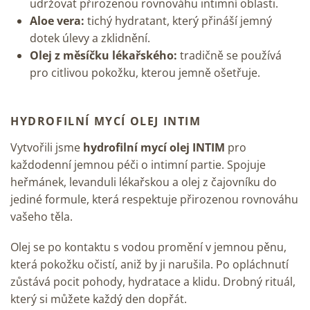
udržovat přirozenou rovnováhu intimní oblasti.
Aloe vera:
tichý hydratant, který přináší jemný
dotek úlevy a zklidnění.
Olej z měsíčku lékařského:
tradičně se používá
pro citlivou pokožku, kterou jemně ošetřuje.
HYDROFILNÍ MYCÍ OLEJ INTIM
Vytvořili jsme
hydrofilní mycí olej INTIM
pro
každodenní jemnou péči o intimní partie. Spojuje
heřmánek, levanduli lékařskou a olej z čajovníku do
jediné formule, která respektuje přirozenou rovnováhu
vašeho těla.
Olej se po kontaktu s vodou promění v jemnou pěnu,
která pokožku očistí, aniž by ji narušila. Po opláchnutí
zůstává pocit pohody, hydratace a klidu. Drobný rituál,
který si můžete každý den dopřát.