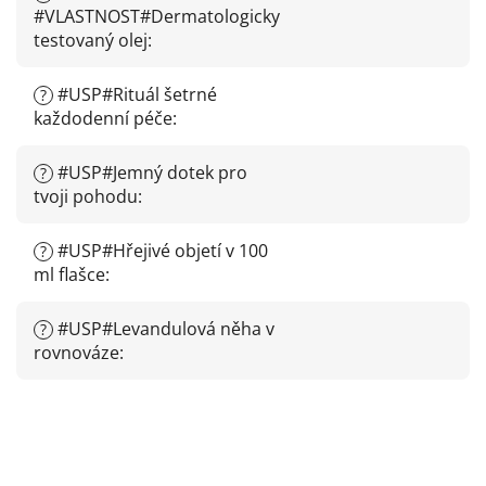
#VLASTNOST#Dermatologicky
testovaný olej
:
#USP#Rituál šetrné
?
každodenní péče
:
#USP#Jemný dotek pro
?
tvoji pohodu
:
#USP#Hřejivé objetí v 100
?
ml flašce
:
#USP#Levandulová něha v
?
rovnováze
: