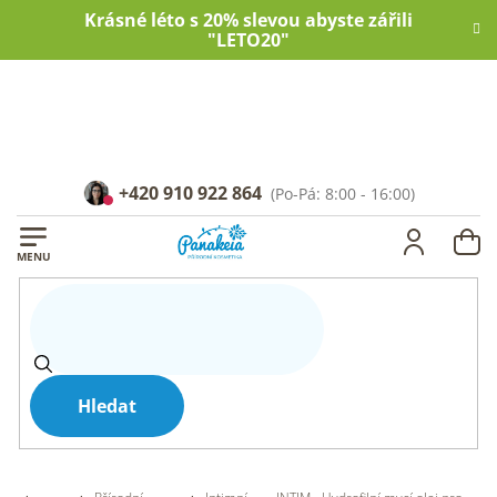
Přejít
Krásné léto s 20% slevou abyste zářili
na
"LETO20"
obsah
+420 910 922 864
NÁ
KOŠ
Hledat