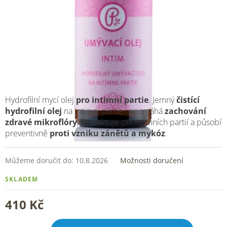
Hydrofilní mycí olej
pro intimní partie
. Jemný
čistící
hydrofilní olej
na intimní partie napomáhá
zachování
zdravé mikroflóry
, respektuje pH intimních partií a působí
preventivně
proti vzniku zánětů a mykóz
.
Můžeme doručit do:
10.8.2026
Možnosti doručení
SKLADEM
410 Kč