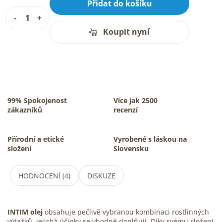
Přidat do košíku
Koupit nyní
99% Spokojenost
Více jak 2500
zákazníků
recenzí
Přírodní a etické
Vyrobené s láskou na
složení
Slovensku
HODNOCENÍ (4)
DISKUZE
INTIM olej
obsahuje pečlivě vybranou kombinaci rostlinných
výtažků, jejichž účinky se vhodně doplňují. Díky svému složení