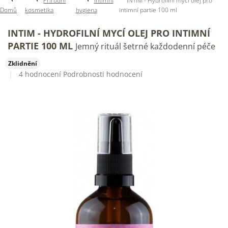
Přírodní
Intimní
INTIM - Hydrofilní mycí olej pro
Domů
kosmetika
hygiena
intimní partie 100 ml
INTIM - HYDROFILNÍ MYCÍ OLEJ PRO INTIMNÍ
PARTIE 100 ML
Jemný rituál šetrné každodenní péče
Zklidnění
Průměrné
4 hodnocení
Podrobnosti hodnocení
hodnocení
produktu
je
4,0
z
5
hvězdiček.