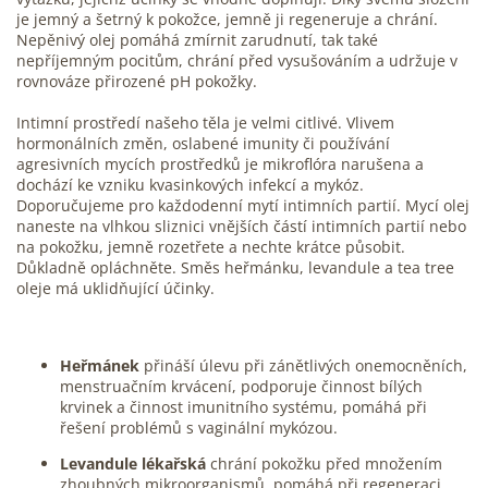
je jemný a šetrný k pokožce, jemně ji regeneruje a chrání.
Nepěnivý olej pomáhá zmírnit zarudnutí, tak také
nepříjemným pocitům, chrání před vysušováním a udržuje v
rovnováze přirozené pH pokožky.
Intimní prostředí našeho těla je velmi citlivé. Vlivem
hormonálních změn, oslabené imunity či používání
agresivních mycích prostředků je mikroflóra narušena a
dochází ke vzniku kvasinkových infekcí a mykóz.
Doporučujeme pro každodenní mytí intimních partií. Mycí olej
naneste na vlhkou sliznici vnějších částí intimních partií nebo
na pokožku, jemně rozetřete a nechte krátce působit.
Důkladně opláchněte. Směs heřmánku, levandule a tea tree
oleje má uklidňující účinky.
Heřmánek
přináší úlevu při zánětlivých onemocněních,
menstruačním krvácení, podporuje činnost bílých
krvinek a činnost imunitního systému, pomáhá při
řešení problémů s vaginální mykózou.
Levandule lékařská
chrání pokožku před množením
zhoubných mikroorganismů, pomáhá při regeneraci