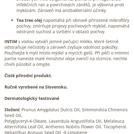
infekčních ran a povrchových zánětů, je výborná proti
mykózám. Zároveň má antibakteriální účinky.
Tea tree olej
napomáhá při obnově přirozené mikroflóry
pochvy, zmírňuje projevy pochvových mykód, napomáhá
odstranit suchost a svrbění v oblasti pochvy.
INTIM
s vodou vytváří jemné pečující mléko, které šetrně
odstraňuje nečistoty a zároveň zvyšuje odolnost pokožky.
Používejte k mytí místo mýdel a mycích gelů. Při péči o intimní
partie naneste malé množství oleje zvenčí na sliznice, nechte
chvíli působit a omyjte.
Čistě přírodní produkt.
Ručně vyrobené na Slovensku.
Dermatologicky testované
Složení:
Prunus Amygdalus Dulcis Oil, Simmondsia Chinensis
Seed Oil,
Polyglyceryl-4-Oleate, Lavandula Angustifolia Oil, Melaleuca
Alternifolia Leaf Oil, Anthemis Nobilis Flower Oil, Tocopherol,
Helianthus Annuus Seed Oil, d-Limonene