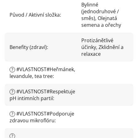
Bylinné
(jednodruhové /
Původ / Aktivní složka
:
směs), Olejnatá
semena a ořechy
Protizánětlivé
Benefity (zdraví)
:
účinky, Zklidnění a
relaxace
#VLASTNOST#Heřmánek,
?
levandule, tea tree
:
#VLASTNOST#Respektuje
?
pH intimních partií
:
#VLASTNOST#Podporuje
?
zdravou mikroflóru
:
?