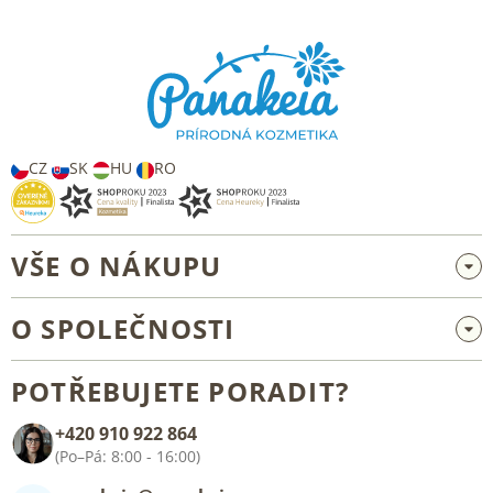
Z
á
p
a
t
í
CZ
SK
HU
RO
VŠE O NÁKUPU
Velkoobchod a spolupráce
O SPOLEČNOSTI
Reklamace a vrácení zboží
O nás
Všeobecné obchodní podmínky
POTŘEBUJETE PORADIT?
Blog
+420 910 922 864
Kontakt
(Po–Pá: 8:00 - 16:00)