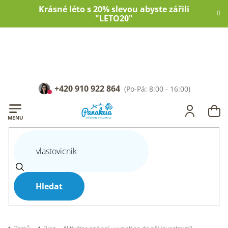
Přejít
Krásné léto s 20% slevou abyste zářili
na
"LETO20"
obsah
+420 910 922 864
NÁ
KOŠ
Hledat