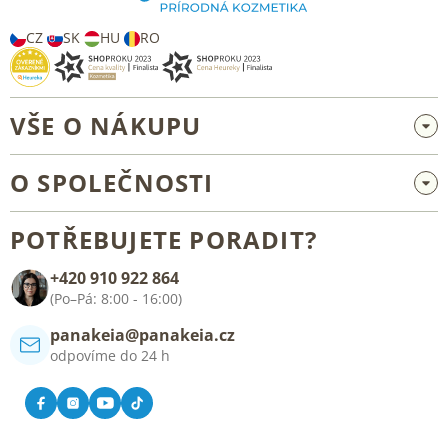
í
CZ
SK
HU
RO
VŠE O NÁKUPU
Velkoobchod a spolupráce
O SPOLEČNOSTI
Reklamace a vrácení zboží
O nás
Všeobecné obchodní podmínky
POTŘEBUJETE PORADIT?
Blog
+420 910 922 864
Kontakt
(Po–Pá: 8:00 - 16:00)
panakeia@panakeia.cz
odpovíme do 24 h