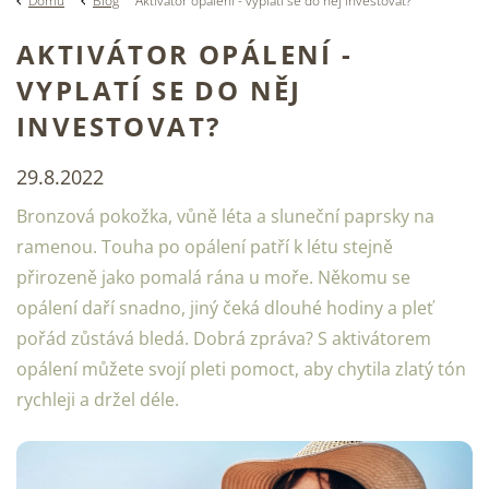
Domů
Blog
Aktivátor opálení - vyplatí se do něj investovat?
AKTIVÁTOR OPÁLENÍ -
VYPLATÍ SE DO NĚJ
INVESTOVAT?
29.8.2022
Bronzová pokožka, vůně léta a sluneční paprsky na
ramenou. Touha po opálení patří k létu stejně
přirozeně jako pomalá rána u moře. Někomu se
opálení daří snadno, jiný čeká dlouhé hodiny a pleť
pořád zůstává bledá. Dobrá zpráva? S aktivátorem
opálení můžete svojí pleti pomoct, aby chytila zlatý tón
rychleji a držel déle.