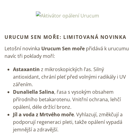
URUCUM SEN MOŘE: LIMITOVANÁ NOVINKA
Letošní novinka
Urucum Sen moře
přidává k urucumu
navíc tři poklady moří:
Astaxantin
z mikroskopických řas. Silný
antioxidant, chrání pleť před volnými radikály i UV
zářením.
Dunaliella Salina
, řasa s vysokým obsahem
přírodního betakarotenu. Vnitřní ochrana, lehčí
opálení, déle držící bronz.
Jíl a voda z Mrtvého moře
. Vyhlazují, změkčují a
podporují regeneraci pleti, takže opálení vypadá
jemnější a zdravější.