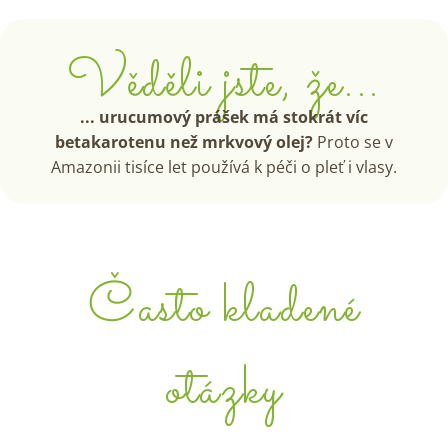
Věděli jste, že...
... urucumový prášek má stokrát víc
betakarotenu než mrkvový olej?
Proto se v
Amazonii tisíce let používá k péči o pleť i vlasy.
Často kladené
otázky