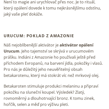
Není to magie ani urychlovač přes noc. Je to rituál,
který opálení dovede k tomu nejkrásnějšímu odstínu,
jaký vaše pleť dokáže.
URUCUM: POKLAD Z AMAZONIE
Náš nejoblíbenější aktivátor je
aktivátor opálení
Urucum
. Jeho tajemství se skrývá v urucumovém
prášku. Indiáni z Amazonie ho používali ještě před
příchodem Evropanů, na barvení jídla, pokožky i vlasů.
Pro nás je důležitý jeho neuvěřitelný obsah
betakarotenu, který má stokrát víc než mrkvový olej.
Betakaroten stimuluje produkci melaninu a připraví
pokožku na sluneční koupel. Výsledek? Zlatý,
rovnoměrný a dlouhotrvající bronz. K tomu zinek,
hořčík, selen a měď pro výživu pleti.