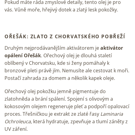
Pokud máte ráda zmyslové detaily, tento olej je pro
vás. Vůně moře, hřejivý dotek a zlatý lesk pokožky.
OŘEŠÁK: ZLATO Z CHORVATSKÉHO POBŘEŽÍ
Druhým nejprodávanějším aktivátorem je
aktivátor
opálení Ořešák
. Ořechový olej je dlouhá staletí
oblíbený v Chorvatsku, kde si ženy pomáhaly k
bronzové pleti právě jím. Nemusíte ale cestovat k moři.
Postačí zahrada za domem a několik kapek oleje.
Ořechový olej pokožku jemně pigmentuje do
zlatohněda a brání spálení. Spojení s olivovým a
kokosovým olejem regeneruje pleť a podpoří opalovací
proces. Třešničkou je extrakt ze zlaté řasy
Laminaria
Ochroleuca
, která hydratuje, zpevňuje a tlumí záněty z
UV záření.