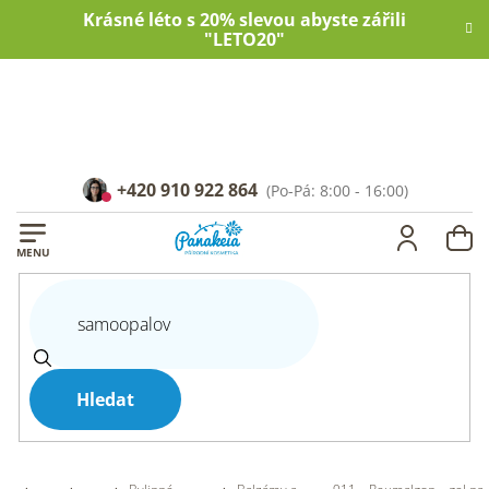
Přejít
Krásné léto s 20% slevou abyste zářili
na
"LETO20"
obsah
+420 910 922 864
NÁ
KOŠ
Hledat