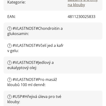
Kategorie
:
na klouby
EAN
:
4811230025833
#VLASTNOST#Chondroitin a
?
glukosamin
:
#VLASTNOST#Včelí jed a kafr
?
v gelu
:
#VLASTNOST#Jedlový a
?
eukalyptový olej
:
#VLASTNOST#Pro masáž
?
kloubů 100 ml denně
:
#USP#Hřejivá úleva pro tvé
?
klouby
: