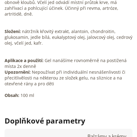
obnově kloubů. Včelí jed odvádí místní průtok krve, má
zahřívací a pohlcující účinek. Účinný při revma, artróze,
artritidě, dně.
Složení:
nátržník křovitý extrakt, alantoin, chondroitin,
glukosamin, jedle bílá, eukalyptový olej, jalovcový olej, cedrový
olej, včelí jed, kafr.
Aplikace a použití:
Gel nanášíme rovnoměrně na postižená
místa 2x denně
Upozornění:
Nepoužívat při individuální nesnášenlivosti či
přecitlivělosti na některou ze složek gelu, na sliznice a na
otevřené rány a pro děti
Obsah:
100 ml
Doplňkové parametry
Balzámy a krémy