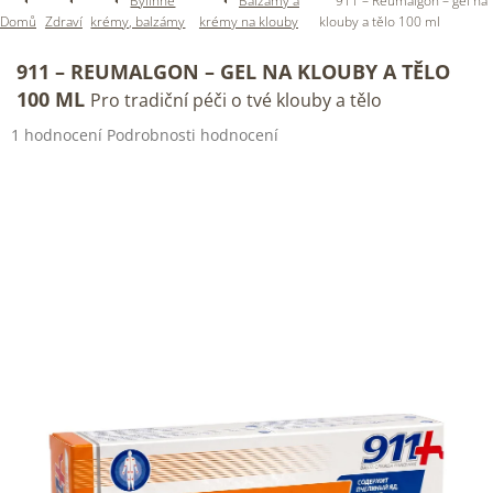
Bylinné
Balzámy a
911 – Reumalgon – gel na
Domů
Zdraví
krémy, balzámy
krémy na klouby
klouby a tělo 100 ml
911 – REUMALGON – GEL NA KLOUBY A TĚLO
100 ML
Pro tradiční péči o tvé klouby a tělo
Průměrné
1 hodnocení
Podrobnosti hodnocení
hodnocení
produktu
je
5,0
z
5
hvězdiček.