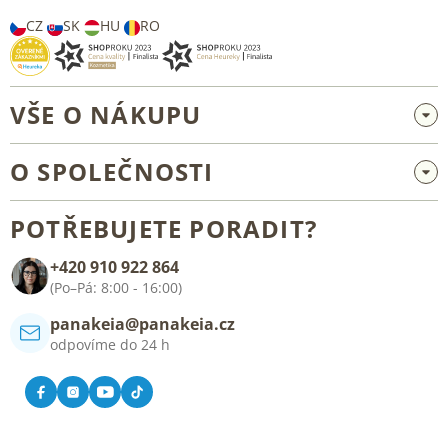
CZ
SK
HU
RO
VŠE O NÁKUPU
Velkoobchod a spolupráce
O SPOLEČNOSTI
Reklamace a vrácení zboží
O nás
Všeobecné obchodní podmínky
POTŘEBUJETE PORADIT?
Blog
+420 910 922 864
Kontakt
(Po–Pá: 8:00 - 16:00)
panakeia@panakeia.cz
odpovíme do 24 h