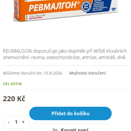
REUMALGON doporučuje jako doplněk při léčbě kloubních
onemocnění: revma, osteochondróze, artróze, artritidě, dně.
Můžeme doručit do:
10.8.2026
Možnosti doručení
SKLADEM
220 Kč
Přidat do košíku
Koupit nyní