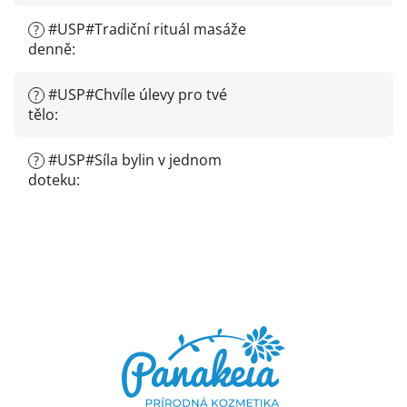
#USP#Tradiční rituál masáže
?
denně
:
#USP#Chvíle úlevy pro tvé
?
tělo
:
#USP#Síla bylin v jednom
?
doteku
:
Z
á
p
a
t
í