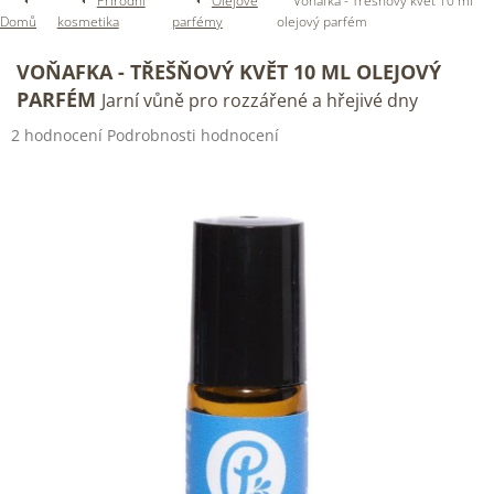
Přírodní
Olejové
Voňafka - Třešňový květ 10 ml
Domů
kosmetika
parfémy
olejový parfém
VOŇAFKA - TŘEŠŇOVÝ KVĚT 10 ML OLEJOVÝ
PARFÉM
Jarní vůně pro rozzářené a hřejivé dny
Průměrné
2 hodnocení
Podrobnosti hodnocení
hodnocení
produktu
je
3,0
z
5
hvězdiček.