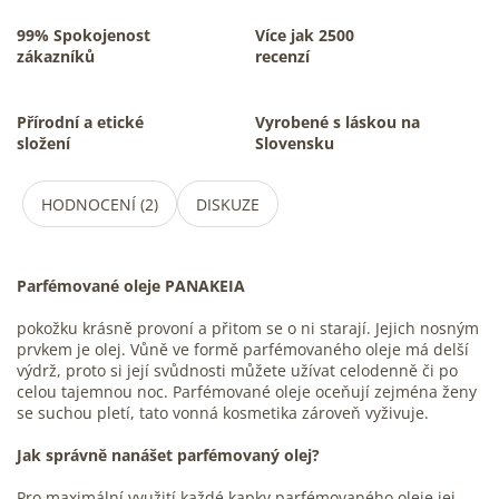
99% Spokojenost
Více jak 2500
zákazníků
recenzí
Přírodní a etické
Vyrobené s láskou na
složení
Slovensku
HODNOCENÍ (2)
DISKUZE
Parfémované oleje PANAKEIA
pokožku krásně provoní a přitom se o ni starají. Jejich nosným
prvkem je olej. Vůně ve formě parfémovaného oleje má delší
výdrž, proto si její svůdnosti můžete užívat celodenně či po
celou tajemnou noc. Parfémované oleje oceňují zejména ženy
se suchou pletí, tato vonná kosmetika zároveň vyživuje.
Jak správně nanášet parfémovaný olej?
Pro maximální využití každé kapky parfémovaného oleje jej