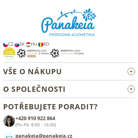
á
p
a
t
í
CZ
SK
HU
RO
VŠE O NÁKUPU
Velkoobchod a spolupráce
O SPOLEČNOSTI
Reklamace a vrácení zboží
O nás
Všeobecné obchodní podmínky
POTŘEBUJETE PORADIT?
Blog
+420 910 922 864
Kontakt
(Po–Pá: 8:00 - 16:00)
panakeia@panakeia.cz