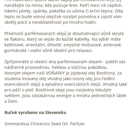
nanášejte na místa, kde pulzuje krev. Patří mezi ně zápěstí,
loketní jamky, spánky, pokožka za ušima či krční tepna. Díky
teplu se bude vonný olejíček rozvíjet pozvolna a zajistí vám
skvělý pocit a neodolatelnost po mnoho hodin.
Předností parfémovaných olejů je dlouhotrvající vůně skrytá
ve flakonu, který se vejde do každé kabelky. Na výběr máte
květinové, orientální, dřevité, smyslné mošusové, ambrové,
gurmánské i vodní vůně ideální pro relaxaci.
Zpříjemněte si všední dny parfémovaným olejem - potěší vás
nádherně provoněnou, hebkou a vláčnou pokožkou.
Nosným olejem naší VOŇAFKY je jojobový olej Rostlinný, za
studena lisovaný olej vhodný jako nosný olej pro ředění
esenciálních olejů a vytváření esenciálních olejů. Vhodný také
pro péči o pleť. Rostlinné oleje jsou nazývány tekutým
světlem. Jsou zásobárnou energie a mnoha jedinečných látek
a živin.
Ručně vyrobeno na Slovensku
Simmondsia Chinensis Seed Oil, Parfum