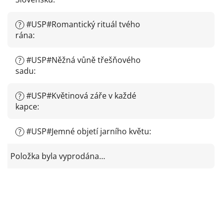
#USP#Romantický rituál tvého
?
rána
:
#USP#Něžná vůně třešňového
?
sadu
:
#USP#Květinová záře v každé
?
kapce
:
#USP#Jemné objetí jarního květu
:
?
Položka byla vyprodána…
Z