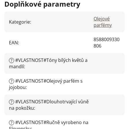
Doplňkové parametry
Olejové
Kategorie
:
parfémy
8588009330
EAN
:
806
#VLASTNOST#Tóny bílých květů a
?
mandlí
:
#VLASTNOST#Olejový parfém s
?
jojobou
:
#VLASTNOST#Dlouhotrvající vůně
?
na pokožku
:
#VLASTNOST#Ručně vyrobeno na
?
Slovensku
: