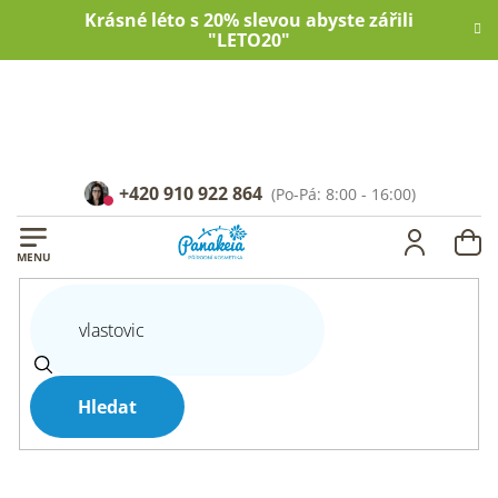
Přejít
Krásné léto s 20% slevou abyste zářili
na
"LETO20"
obsah
+420 910 922 864
NÁ
KOŠ
Hledat