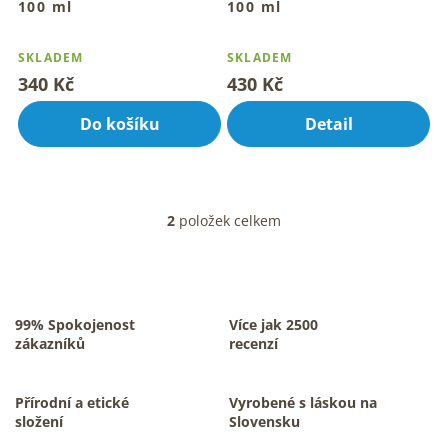
100 ml
100 ml
Tradiční bylinný rituál pro
Tradiční bylinný rituál denně
Průměrné
Průměrné
tvůj den
hodnocení
hodnocení
SKLADEM
SKLADEM
produktu
produktu
340 Kč
430 Kč
je
je
5,0
5,0
Do košíku
Detail
z
z
5
5
hvězdiček.
hvězdiček.
2
položek celkem
O
v
l
á
d
a
99% Spokojenost
Více jak 2500
c
zákazníků
recenzí
í
p
r
Přírodní a etické
Vyrobené s láskou na
v
složení
Slovensku
k