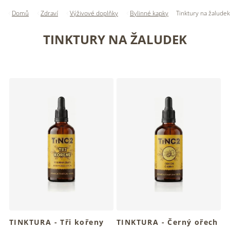
Domů
Zdraví
Výživové doplňky
Bylinné kapky
Tinktury na žaludek
TINKTURY NA ŽALUDEK
V
ý
p
i
s
p
r
o
d
u
k
t
ů
TINKTURA - Tři kořeny
TINKTURA - Černý ořech