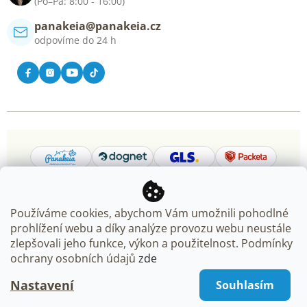
(Po–Pá: 8:00 - 16:00)
panakeia@panakeia.cz
odpovíme do 24 h
Používáme cookies, abychom Vám umožnili pohodlné
prohlížení webu a díky analýze provozu webu neustále
Copyright 2026
Panakeia.cz
. Všechna práva vyhrazena.
zlepšovali jeho funkce, výkon a použitelnost. Podmínky
Upravit nastavení cookies
ochrany osobních údajů
zde
Nastavení
Souhlasím
Vytvořil Shoptet Premium