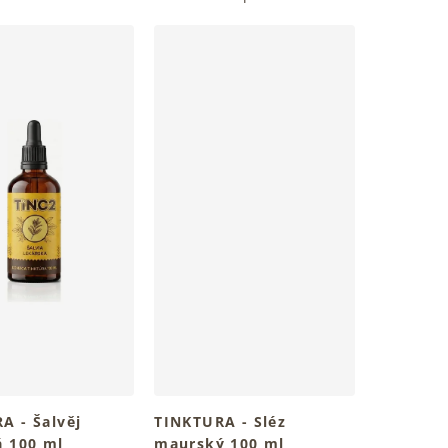
A - Šalvěj
TINKTURA - Sléz
á 100 ml
maurský 100 ml