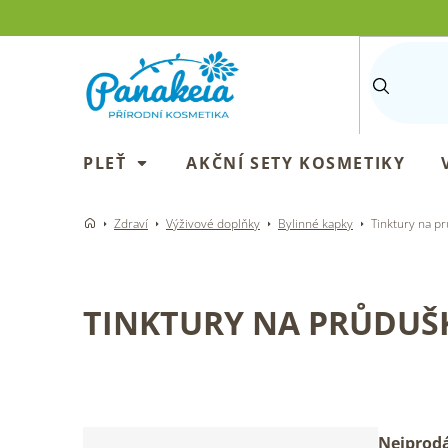
Přejít
na
obsah
PLEŤ
AKČNÍ SETY KOSMETIKY
Zdraví
Výživové doplňky
Bylinné kapky
Tinktury na pr
TINKTURY NA PRŮDUŠK
P
Ř
Nejprodá