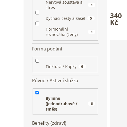
Nervová soustava a
1
Tradiční 
stres
Průměrn
klidné d
340
hodnoce
Dýchací cesty a kašel
5
produkt
Kč
je
Hormonální
5,0
1
rovnováha (ženy)
z
5
hvězdiče
Forma podání
Tinktura / Kapky
6
Původ / Aktivní složka
Bylinné
(jednodruhové /
6
směs)
Benefity (zdraví)