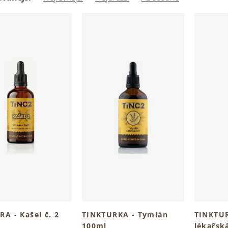
A - Kašel č. 2
TINKTURKA - Tymián
TINKTUR
100ml
lékařsk