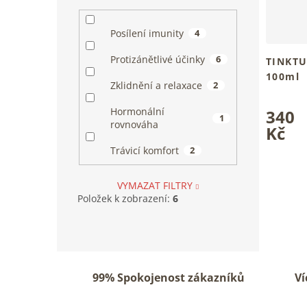
Posílení imunity
4
Protizánětlivé účinky
6
TINKTUR
100ml
Zklidnění a relaxace
2
Tradiční 
Průměrn
tvůj klid
Hormonální
340
hodnoce
1
rovnováha
produkt
Kč
je
Trávicí komfort
2
5,0
z
5
VYMAZAT FILTRY
hvězdiče
Položek k zobrazení:
6
99% Spokojenost zákazníků
Ví