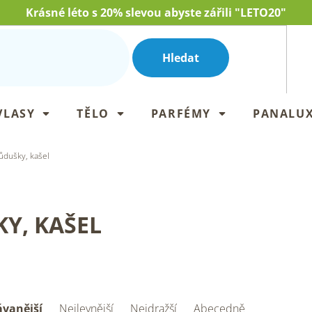
Krásné léto s 20% slevou abyste zářili "LETO20"
Hledat
VLASY
TĚLO
PARFÉMY
PANALU
ůdušky, kašel
Y, KAŠEL
vanější
Nejlevnější
Nejdražší
Abecedně