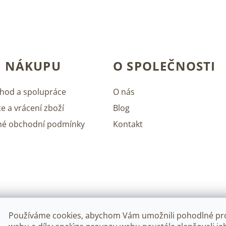
í
p
r
v
k
y
O NÁKUPU
O SPOLEČNOSTI
v
ý
p
hod a spolupráce
O nás
i
s
e a vrácení zboží
Blog
u
né obchodní podmínky
Kontakt
Používáme cookies, abychom Vám umožnili pohodlné pro