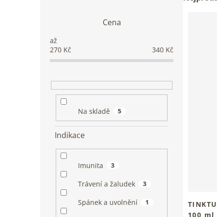
o
a
s
z
Cena
V
t
e
ý
r
n
p
a
í
270
Kč
340
Kč
i
n
p
s
n
r
p
í
o
r
p
d
o
a
u
d
n
Na skladě
5
k
u
e
t
k
l
ů
Indikace
t
ů
Imunita
3
Trávení a žaludek
3
Spánek a uvolnění
1
TINKTUR
100 ml