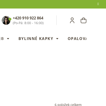
+420 910 922 864
NÁKUPNÍ
KOŠÍK
X®
BYLINNÉ KAPKY
OPALOVANÍ
6
položek celkem