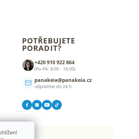
POTŘEBUJETE
PORADIT?
+420 910 922 864
(Po–Pá: 8:00 - 16:00)
panakeia@panakeia.cz
odpovíme do 24 h
hlížení