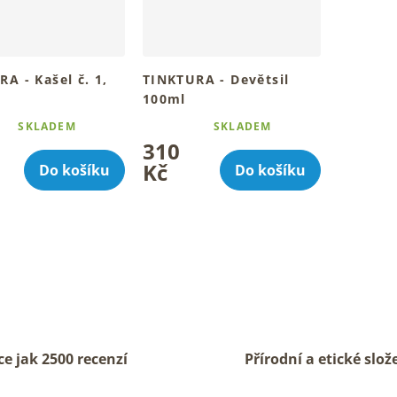
A - Kašel č. 1,
TINKTURA - Devětsil
100ml
bylinný rituál pro
Tradiční bylinný rituál pro
SKLADEM
SKLADEM
é
Průměrné
tvůj den
310
ní
hodnocení
u
produktu
Kč
Do košíku
Do košíku
je
5,0
z
5
k.
hvězdiček.
O
v
l
á
ce jak 2500 recenzí
Přírodní a etické slož
d
a
c