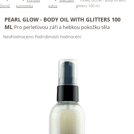
Přírodní
Speciální
PEARL GLOW - body oil with
Domů
kosmetika
edice
glitters 100 ml
PEARL GLOW - BODY OIL WITH GLITTERS 100
ML
Pro perleťovou záři a hebkou pokožku těla
Průměrné
Neohodnoceno
Podrobnosti hodnocení
hodnocení
produktu
je
0,0
z
5
hvězdiček.