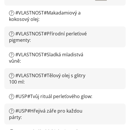
#VLASTNOST#Makadamiový a
?
kokosový olej
:
#VLASTNOST#Přírodní perleťové
?
pigmenty
:
#VLASTNOST#Sladká mladistvá
?
vůně
:
#VLASTNOST#Tělový olej s glitry
?
100 ml
:
#USP#Tvůj rituál perleťového glow
:
?
#USP#Hřejivá záře pro každou
?
párty
: