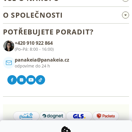
Velkoobchod a spolupráce
O SPOLEČNOSTI
Reklamace a vrácení zboží
O nás
Všeobecné obchodní podmínky
POTŘEBUJETE PORADIT?
Blog
+420 910 922 864
Kontakt
(Po–Pá: 8:00 - 16:00)
panakeia@panakeia.cz
odpovíme do 24 h