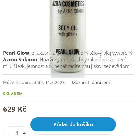
Pearl Glow
je luxusní, ale hravě svůdný tělový olej vytvořený
Azrou Sokirou
. Navržený pro všechny mladé duše, které
milují lesk, jemnost a tu nenahraditelnou jiskru sebevědomí.
Můžeme doručit do:
11.8.2026
Možnosti doručení
SKLADEM
629 Kč
Přidat do košíku