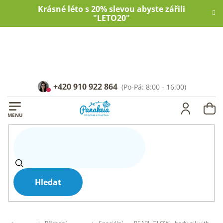
Přejít
Krásné léto s 20% slevou abyste zářili
na
"LETO20"
obsah
+420 910 922 864
NÁ
KOŠ
Hledat