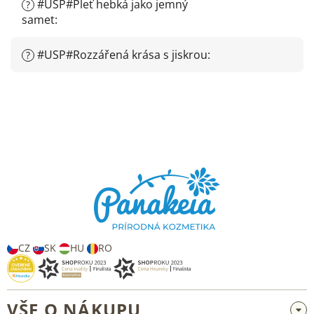
#USP#Pleť hebká jako jemný
?
samet
:
#USP#Rozzářená krása s jiskrou
:
?
Z
á
p
a
t
í
CZ
SK
HU
RO
VŠE O NÁKUPU