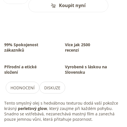
Koupit nyní
99% Spokojenost
Více jak 2500
zákazníků
recenzí
Přírodní a etické
Vyrobené s láskou na
složení
Slovensku
HODNOCENÍ
DISKUZE
Tento smyslný olej s hedvábnou texturou dodá vaší pokožce
krásný
perleťový glow
, který zaujme při každém pohybu.
Snadno se vstřebává, nezanechává mastný film a zanechá
pouze jemnou vůni, která přitahuje pozornost.