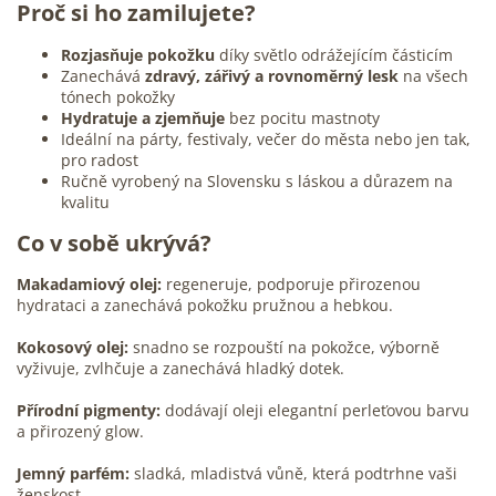
Proč si ho zamilujete?
Rozjasňuje pokožku
díky světlo odrážejícím částicím
Zanechává
zdravý, zářivý a rovnoměrný lesk
na všech
tónech pokožky
Hydratuje a zjemňuje
bez pocitu mastnoty
Ideální na párty, festivaly, večer do města nebo jen tak,
pro radost
Ručně vyrobený na Slovensku s láskou a důrazem na
kvalitu
Co v sobě ukrývá?
Makadamiový olej:
regeneruje, podporuje přirozenou
hydrataci a zanechává pokožku pružnou a hebkou.
Kokosový olej:
snadno se rozpouští na pokožce, výborně
vyživuje, zvlhčuje a zanechává hladký dotek.
Přírodní pigmenty:
dodávají oleji elegantní perleťovou barvu
a přirozený glow.
Jemný parfém:
sladká, mladistvá vůně, která podtrhne vaši
ženskost