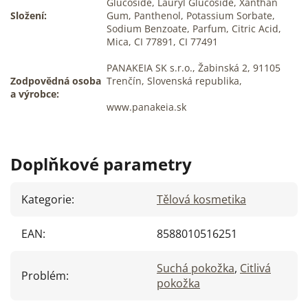
Glucoside, Lauryl Glucoside, Xanthan
Složení:
Gum, Panthenol, Potassium Sorbate,
Sodium Benzoate, Parfum, Citric Acid,
Mica, CI 77891, CI 77491
PANAKEIA SK s.r.o., Žabinská 2, 91105
Zodpovědná osoba
Trenčín, Slovenská republika,
a výrobce:
www.panakeia.sk
Doplňkové parametry
Kategorie
:
Tělová kosmetika
EAN
:
8588010516251
Suchá pokožka
,
Citlivá
Problém
:
pokožka