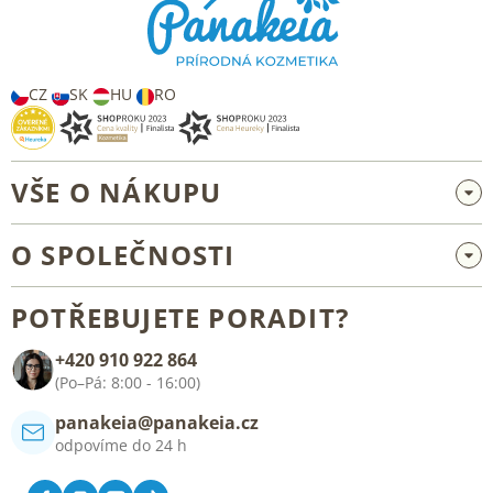
a
t
í
CZ
SK
HU
RO
VŠE O NÁKUPU
Velkoobchod a spolupráce
O SPOLEČNOSTI
Reklamace a vrácení zboží
O nás
Všeobecné obchodní podmínky
POTŘEBUJETE PORADIT?
Blog
+420 910 922 864
Kontakt
(Po–Pá: 8:00 - 16:00)
panakeia@panakeia.cz
odpovíme do 24 h