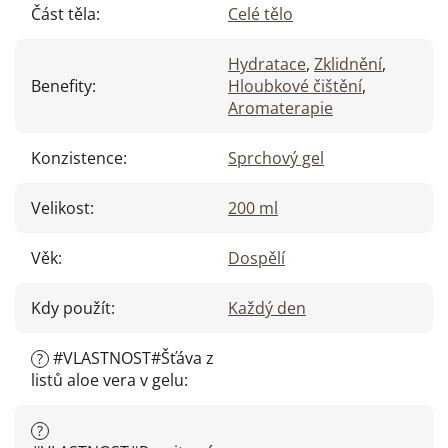
Část těla
:
Celé tělo
Hydratace
,
Zklidnění
,
Benefity
:
Hloubkové čištění
,
Aromaterapie
Konzistence
:
Sprchový gel
Velikost
:
200 ml
Věk
:
Dospělí
Kdy použít
:
Každý den
#VLASTNOST#Šťáva z
?
listů aloe vera v gelu
:
?