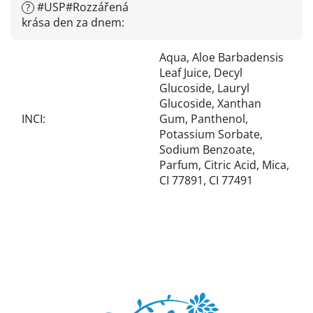
#USP#Rozzářená
?
krása den za dnem
:
Aqua, Aloe Barbadensis
Leaf Juice, Decyl
Glucoside, Lauryl
Glucoside, Xanthan
INCI
:
Gum, Panthenol,
Potassium Sorbate,
Sodium Benzoate,
Parfum, Citric Acid, Mica,
CI 77891, CI 77491
Z
á
p