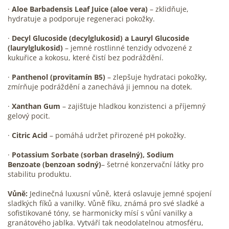
·
Aloe Barbadensis Leaf Juice (aloe vera)
– zklidňuje,
hydratuje a podporuje regeneraci pokožky.
·
Decyl Glucoside (decylglukosid) a Lauryl Glucoside
(laurylglukosid)
– jemné rostlinné tenzidy odvozené z
kukuřice a kokosu, které čistí bez podráždění.
·
Panthenol (provitamín B5)
– zlepšuje hydrataci pokožky,
zmírňuje podráždění a zanechává ji jemnou na dotek.
·
Xanthan Gum
– zajišťuje hladkou konzistenci a příjemný
gelový pocit.
·
Citric Acid
– pomáhá udržet přirozené pH pokožky.
·
Potassium Sorbate (sorban draselný), Sodium
Benzoate
(benzoan sodný)
– šetrné konzervační látky pro
stabilitu produktu.
Vůně:
Jedinečná luxusní vůně, která oslavuje jemné spojení
sladkých fíků a vanilky. Vůně fíku, známá pro své sladké a
sofistikované tóny, se harmonicky mísí s vůní vanilky a
granátového jablka. Vytváří tak neodolatelnou atmosféru,