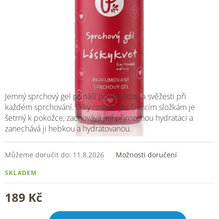
Jemný sprchový gel přináší pocit čistoty a svěžesti při
každém sprchování. Díky rostlinným čisticím složkám je
šetrný k pokožce, zachovává její přirozenou hydrataci a
zanechává ji hebkou a hydratovanou.
Můžeme doručit do:
11.8.2026
Možnosti doručení
SKLADEM
189 Kč