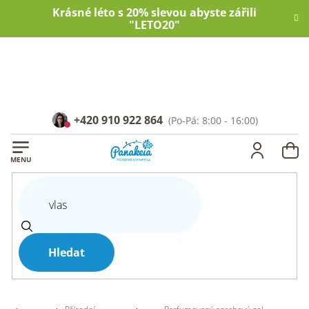
Přejít
Krásné léto s 20% slevou abyste zářili
na
"LETO20"
obsah
+420 910 922 864
NÁ
KOŠ
Hledat