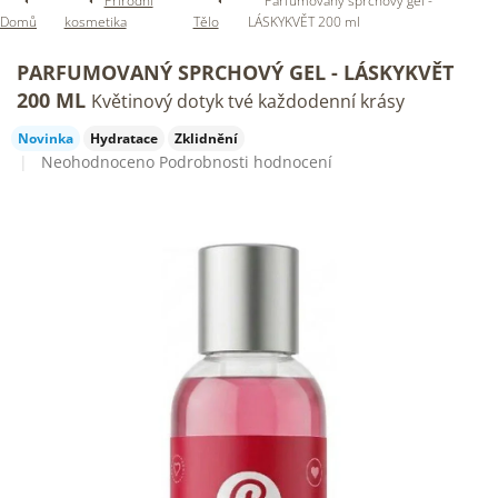
Přírodní
Parfumovaný sprchový gel -
Domů
kosmetika
Tělo
LÁSKYKVĚT 200 ml
PARFUMOVANÝ SPRCHOVÝ GEL - LÁSKYKVĚT
200 ML
Květinový dotyk tvé každodenní krásy
Novinka
Hydratace
Zklidnění
Průměrné
Neohodnoceno
Podrobnosti hodnocení
hodnocení
produktu
je
0,0
z
5
hvězdiček.