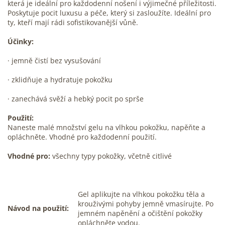
která je ideální pro každodenní nošení i výjimečné příležitosti.
Poskytuje pocit luxusu a péče, který si zasloužíte. Ideální pro
ty, kteří mají rádi sofistikovanější vůně.
Účinky:
·
jemně čistí bez vysušování
·
zklidňuje a hydratuje pokožku
·
zanechává svěží a hebký pocit po sprše
Použití:
Naneste malé množství gelu na vlhkou pokožku, napěňte a
opláchněte. Vhodné pro každodenní použití.
Vhodné pro:
všechny typy pokožky, včetně citlivé
Gel aplikujte na vlhkou pokožku těla a
krouživými pohyby jemně vmasírujte. Po
Návod na použití:
jemném napěnění a očištění pokožky
opláchněte vodou.