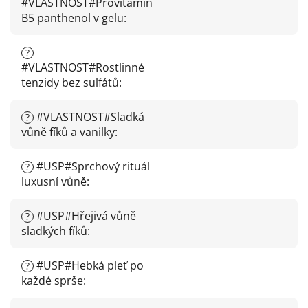
#VLASTNOST#Provitamín
B5 panthenol v gelu
:
?
#VLASTNOST#Rostlinné
tenzidy bez sulfátů
:
#VLASTNOST#Sladká
?
vůně fíků a vanilky
:
#USP#Sprchový rituál
?
luxusní vůně
:
#USP#Hřejivá vůně
?
sladkých fíků
:
#USP#Hebká pleť po
?
každé sprše
: