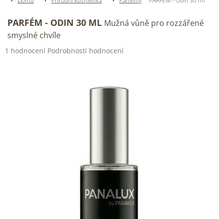
Domů
Přírodní kosmetika
Parfémy
PARFÉM - Odin 30 ml
PARFÉM - ODIN 30 ML
Mužná vůně pro rozzářené
smyslné chvíle
Průměrné
1 hodnocení
Podrobnosti hodnocení
hodnocení
produktu
je
5,0
z
5
hvězdiček.