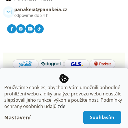
panakeia@panakeia.cz
odpovíme do 24 h
Používáme cookies, abychom Vám umožnili pohodlné
prohlížení webu a díky analýze provozu webu neustále
Copyright 2026
Panakeia.cz
. Všechna práva vyhrazena.
zlepšovali jeho funkce, výkon a použitelnost. Podmínky
Upravit nastavení cookies
ochrany osobních údajů
zde
Nastavení
Souhlasím
Vytvořil Shoptet Premium