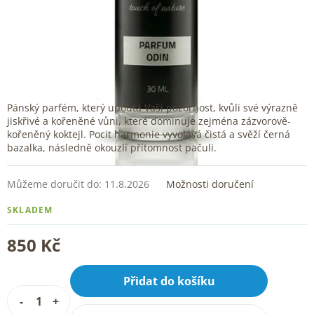
Pánský parfém, který upoutá Vaši pozornost, kvůli své výrazně
jiskřivé a kořeněné vůni, které dominuje zejména zázvorově-
kořeněný koktejl. Pocit harmonie vyvolává čistá a svěží černá
bazalka, následně okouzlí přítomnost pačuli.
Můžeme doručit do:
11.8.2026
Možnosti doručení
SKLADEM
850 Kč
Přidat do košíku