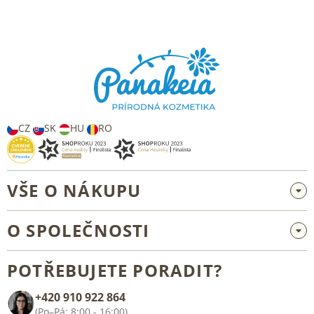
Z
á
p
a
t
í
CZ
SK
HU
RO
VŠE O NÁKUPU
Velkoobchod a spolupráce
O SPOLEČNOSTI
Reklamace a vrácení zboží
O nás
Všeobecné obchodní podmínky
POTŘEBUJETE PORADIT?
Blog
+420 910 922 864
Kontakt
(Po–Pá: 8:00 - 16:00)