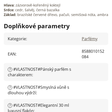
Hlava:
zázvorově-kořeněný koktejl
Srdce:
cedr, šalvěj, černá bazalka
Základ:
brazilské červené dřevo, pačuli, semišová nóta, ambra
Doplňkové parametry
Kategorie
:
Parfémy
8588010152
EAN
:
084
#VLASTNOST#Pánský parfém s
?
charakterem
:
#VLASTNOST#Smyslná vůně s
?
dlouhou výdrží
:
#VLASTNOST#Elegantní 30 ml
?
luxusní flakón
: