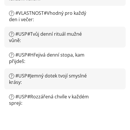
#VLASTNOST#Vhodný pro každý
?
den i večer
:
#USP#Tvůj denní rituál mužné
?
vůně
:
#USP#Hřejivá denní stopa, kam
?
přijdeš
:
#USP#Jemný dotek tvojí smyslné
?
krásy
:
#USP#Rozzářená chvíle v každém
?
spreji
: