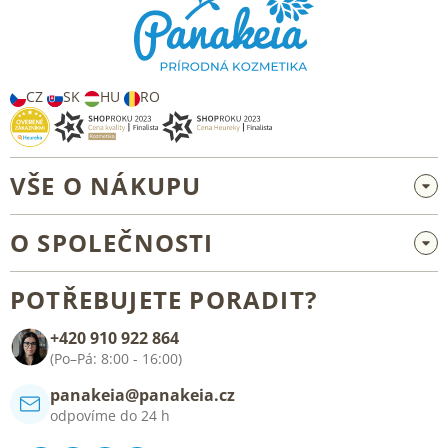
a
t
í
CZ
SK
HU
RO
VŠE O NÁKUPU
Velkoobchod a spolupráce
O SPOLEČNOSTI
Reklamace a vrácení zboží
O nás
Všeobecné obchodní podmínky
POTŘEBUJETE PORADIT?
Blog
+420 910 922 864
Kontakt
(Po–Pá: 8:00 - 16:00)
panakeia@panakeia.cz
odpovíme do 24 h