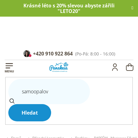
Přejít
Krásné léto s 20% slevou abyste zářili
na
"LETO20"
obsah
+420 910 922 864
NÁ
KOŠ
Hledat