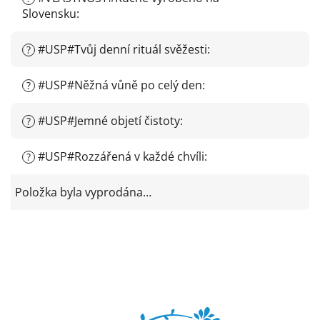
Slovensku
:
#USP#Tvůj denní rituál svěžesti
:
?
#USP#Něžná vůně po celý den
:
?
#USP#Jemné objetí čistoty
:
?
#USP#Rozzářená v každé chvíli
:
?
Položka byla vyprodána…
Z
á
p