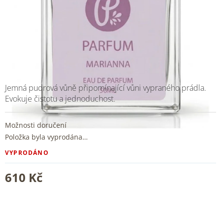
Jemná pudrová vůně připomínající vůni vypraného prádla.
Evokuje čistotu a jednoduchost.
Možnosti doručení
Položka byla vyprodána…
VYPRODÁNO
610 Kč