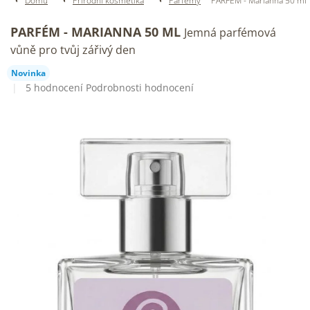
Domů
Přírodní kosmetika
Parfémy
PARFÉM - Marianna 50 ml
PARFÉM - MARIANNA 50 ML
Jemná parfémová
vůně pro tvůj zářivý den
Novinka
Průměrné
5 hodnocení
Podrobnosti hodnocení
hodnocení
produktu
je
4,2
z
5
hvězdiček.