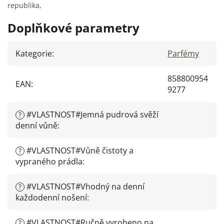
republika,
Doplňkové parametry
Kategorie
:
Parfémy
858800954
EAN
:
9277
#VLASTNOST#Jemná pudrová svěží
?
denní vůně
:
#VLASTNOST#Vůně čistoty a
?
vypraného prádla
:
#VLASTNOST#Vhodný na denní
?
každodenní nošení
:
#VLASTNOST#Ručně vyrobeno na
?