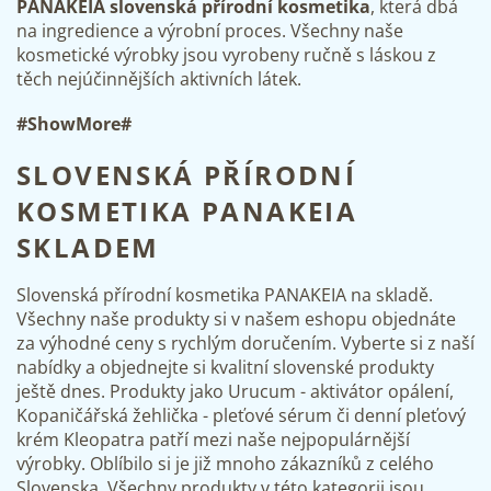
d
PANAKEIA slovenská přírodní kosmetika
, která dbá
a
na ingredience a výrobní proces. Všechny naše
c
kosmetické výrobky jsou vyrobeny ručně s láskou z
í
těch nejúčinnějších aktivních látek.
p
r
#ShowMore#
v
k
y
SLOVENSKÁ PŘÍRODNÍ
v
KOSMETIKA PANAKEIA
ý
p
SKLADEM
i
s
u
Slovenská přírodní kosmetika PANAKEIA na skladě.
Všechny naše produkty si v našem eshopu objednáte
za výhodné ceny s rychlým doručením. Vyberte si z naší
nabídky a objednejte si kvalitní slovenské produkty
ještě dnes. Produkty jako
Urucum - aktivátor opálení
,
Kopaničářská žehlička - pleťové sérum
či denní pleťový
krém Kleopatra patří mezi naše nejpopulárnější
výrobky. Oblíbilo si je již mnoho zákazníků z celého
Slovenska. Všechny produkty v této kategorii jsou