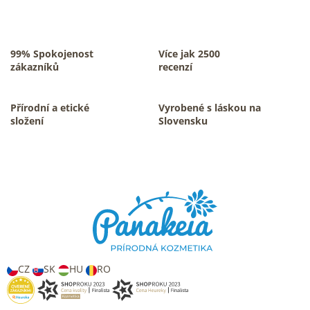
99% Spokojenost
Více jak 2500
zákazníků
recenzí
Přírodní a etické
Vyrobené s láskou na
složení
Slovensku
Z
á
p
a
t
í
CZ
SK
HU
RO