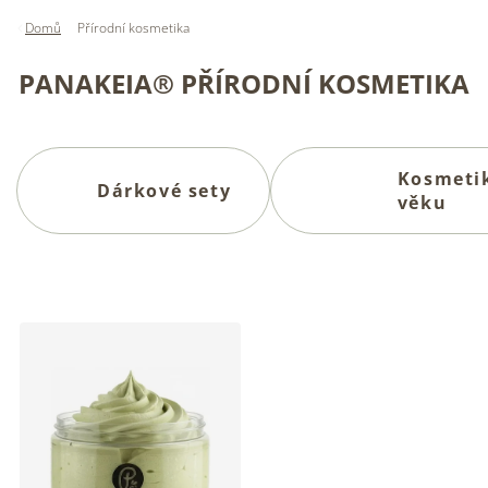
Domů
Přírodní kosmetika
PANAKEIA® PŘÍRODNÍ KOSMETIKA
Kosmetik
Dárkové sety
věku
V
ý
p
i
s
p
r