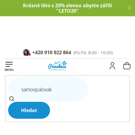
Přejít
Krásné léto s 20% slevou abyste zářili
na
"LETO20"
obsah
+420 910 922 864
NÁ
KOŠ
Hledat