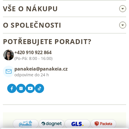
VŠE O NÁKUPU
Velkoobchod a spolupráce
O SPOLEČNOSTI
Reklamace a vrácení zboží
O nás
Všeobecné obchodní podmínky
POTŘEBUJETE PORADIT?
Blog
+420 910 922 864
Kontakt
(Po–Pá: 8:00 - 16:00)
panakeia@panakeia.cz
odpovíme do 24 h