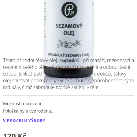
Tento přírodní tělový olej je vhodný i při masáži, regeneraci a
uvolnění celého těla, při depresích, migréně a odbourávání
stresu. Jelikož patří k silným antioxidantům, dokáže tělový
olej snižovat poškození jakýchkoli buněk, způsobené volnými
radikály, čímž zabraňuje tvorbě zánětů v těle.
Možnosti doručení
Položka byla vyprodána…
V PROCESU VÝROBY
170 Kč