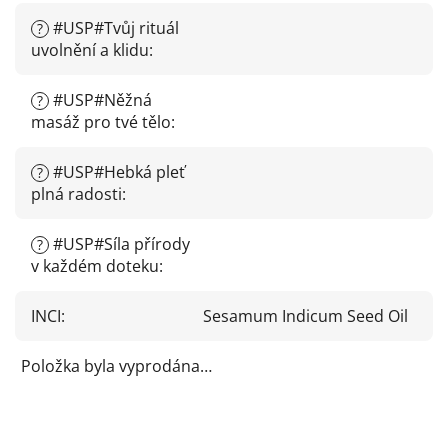
#USP#Tvůj rituál
?
uvolnění a klidu
:
#USP#Něžná
?
masáž pro tvé tělo
:
#USP#Hebká pleť
?
plná radosti
:
#USP#Síla přírody
?
v každém doteku
:
INCI
:
Sesamum Indicum Seed Oil
Položka byla vyprodána…