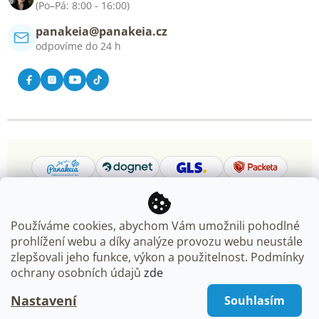
(Po–Pá: 8:00 - 16:00)
panakeia@panakeia.cz
odpovíme do 24 h
Používáme cookies, abychom Vám umožnili pohodlné
prohlížení webu a díky analýze provozu webu neustále
Copyright 2026
Panakeia.cz
. Všechna práva vyhrazena.
zlepšovali jeho funkce, výkon a použitelnost. Podmínky
Upravit nastavení cookies
ochrany osobních údajů
zde
Nastavení
Souhlasím
Vytvořil Shoptet Premium