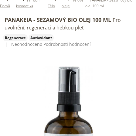
Přírodní
Tělové
PANAKEIA - Sezamový bio
Domů
kosmetika
Tělo
oleje
olej 100 ml
PANAKEIA - SEZAMOVÝ BIO OLEJ 100 ML
Pro
uvolnění, regeneraci a hebkou pleť
Regenerace
Antioxidant
Průměrné
Neohodnoceno
Podrobnosti hodnocení
hodnocení
produktu
je
0,0
z
5
hvězdiček.