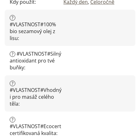
Kdy použít
:
Každý den
,
Celoročně
?
#VLASTNOST#100%
bio sezamový olej z
lisu
:
#VLASTNOST#Silný
?
antioxidant pro tvé
buňky
:
?
#VLASTNOST#Vhodný
i pro masáž celého
těla
:
?
#VLASTNOST#Ecocert
certifikovaná kvalita
: