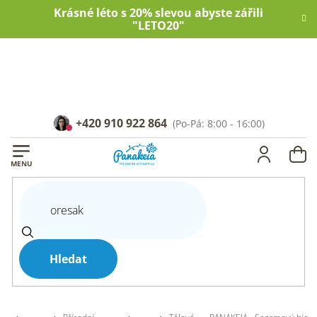
Přejít
Krásné léto s 20% slevou abyste zářili
na
"LETO20"
obsah
+420 910 922 864
NÁ
KOŠ
Hledat