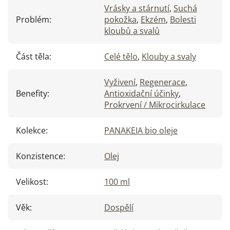
Vrásky a stárnutí
,
Suchá
Problém
:
pokožka
,
Ekzém
,
Bolesti
kloubů a svalů
Část těla
:
Celé tělo
,
Klouby a svaly
Vyživení
,
Regenerace
,
Benefity
:
Antioxidační účinky
,
Prokrvení / Mikrocirkulace
Kolekce
:
PANAKEIA bio oleje
Konzistence
:
Olej
Velikost
:
100 ml
Věk
:
Dospělí