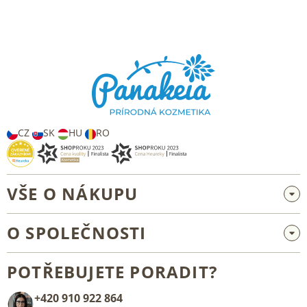
Z
á
p
a
t
í
CZ
SK
HU
RO
VŠE O NÁKUPU
Velkoobchod a spolupráce
O SPOLEČNOSTI
Reklamace a vrácení zboží
O nás
Všeobecné obchodní podmínky
POTŘEBUJETE PORADIT?
Blog
+420 910 922 864
Kontakt