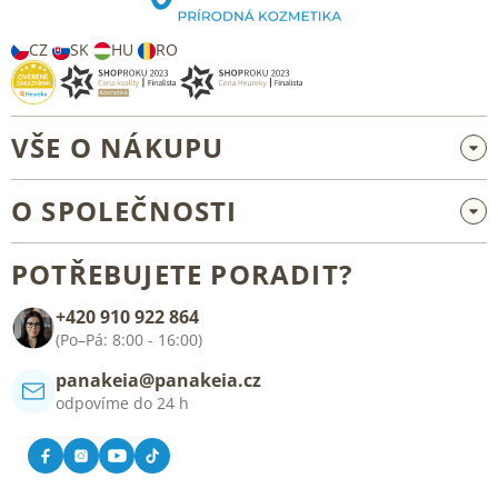
í
CZ
SK
HU
RO
VŠE O NÁKUPU
Velkoobchod a spolupráce
O SPOLEČNOSTI
Reklamace a vrácení zboží
O nás
Všeobecné obchodní podmínky
POTŘEBUJETE PORADIT?
Blog
+420 910 922 864
Kontakt
(Po–Pá: 8:00 - 16:00)
panakeia@panakeia.cz
odpovíme do 24 h