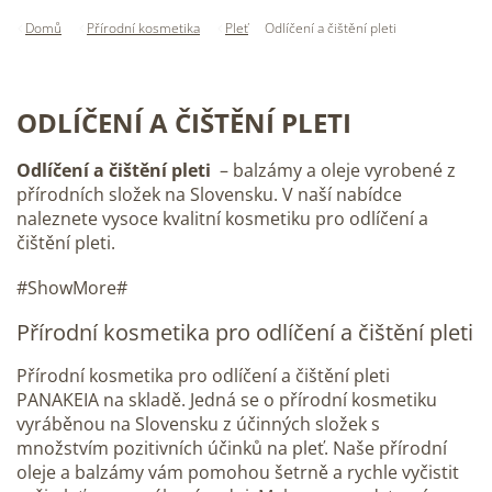
Domů
Přírodní kosmetika
Pleť
Odlíčení a čištění pleti
ODLÍČENÍ A ČIŠTĚNÍ PLETI
Odlíčení a čištění pleti
– balzámy a oleje vyrobené z
přírodních složek na Slovensku. V naší nabídce
naleznete vysoce kvalitní kosmetiku pro odlíčení a
čištění pleti.
#ShowMore#
Přírodní kosmetika pro odlíčení a čištění pleti
Přírodní kosmetika pro odlíčení a čištění pleti
PANAKEIA na skladě. Jedná se o přírodní kosmetiku
vyráběnou na Slovensku z účinných složek s
množstvím pozitivních účinků na pleť. Naše přírodní
oleje a balzámy vám pomohou šetrně a rychle vyčistit