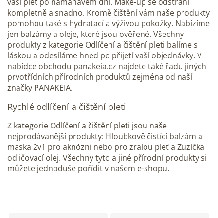
vaši pleť po namáhavém dni. Make-up se odstraní
kompletně a snadno. Kromě čištění vám naše produkty
pomohou také s hydratací a výživou pokožky. Nabízíme
jen balzámy a oleje, které jsou ověřené. Všechny
produkty z kategorie Odlíčení a čištění pleti balíme s
láskou a odesíláme hned po přijetí vaší objednávky. V
nabídce obchodu panakeia.cz najdete také řadu jiných
prvotřídních přírodních produktů zejména od naší
značky PANAKEIA.
Rychlé odlíčení a čištění pleti
Z kategorie Odlíčení a čištění pleti jsou naše
nejprodávanější produkty: Hloubkově čistící balzám a
maska ​​2v1 pro aknózní nebo pro zralou pleť a Zuzička
odličovací olej. Všechny tyto a jiné přírodní produkty si
můžete jednoduše pořídit v našem e-shopu.
V