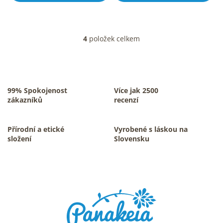
5
5
hvězdiček.
hvězdiček.
4
položek celkem
O
v
l
á
d
a
99% Spokojenost
Více jak 2500
c
zákazníků
recenzí
í
p
r
Přírodní a etické
Vyrobené s láskou na
v
složení
Slovensku
k
y
v
Z
ý
á
p
p
i
s
a
u
t