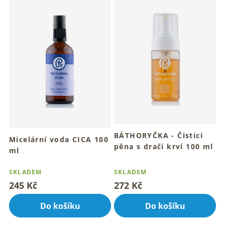
ý
p
i
s
p
r
o
d
u
k
t
ů
BÁTHORYČKA - Čistící
Micelární voda CICA 100
pěna s dračí krví 100 ml
ml
Pro hloubkové očištění a
Pro jemné odlíčení a
Průměrné
svěží pleť
zklidněnou pleť
hodnocení
SKLADEM
SKLADEM
produktu
245 Kč
272 Kč
je
4,8
Do košíku
Do košíku
z
5