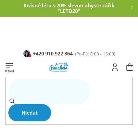
Přejít
Krásné léto s 20% slevou abyste zářili
na
"LETO20"
obsah
+420 910 922 864
NÁ
KOŠ
Hledat