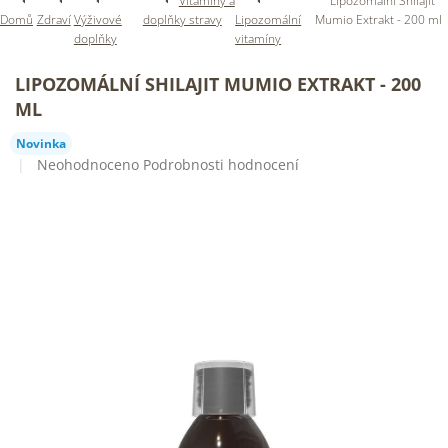
Vitamíny a
Lipozomální Shilajit
Domů
Zdraví
Výživové
doplňky stravy
Lipozomální
Mumio Extrakt - 200 ml
doplňky
vitamíny
LIPOZOMÁLNÍ SHILAJIT MUMIO EXTRAKT - 200
ML
Novinka
Průměrné
Neohodnoceno
Podrobnosti hodnocení
hodnocení
produktu
je
0,0
z
5
hvězdiček.