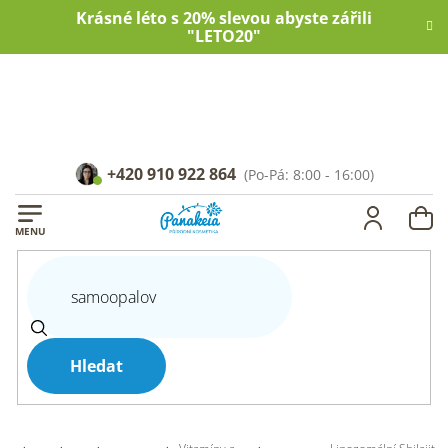
Přejít
Krásné léto s 20% slevou abyste zářili
na
"LETO20"
obsah
+420 910 922 864
NÁ
KOŠ
Hledat