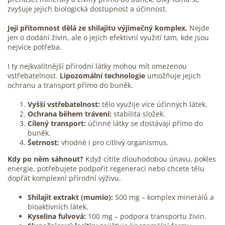
zvyšuje jejich biologická dostupnost a účinnost.
Její přítomnost dělá ze shilajitu výjimečný komplex.
Nejde
jen o dodání živin, ale o jejich efektivní využití tam, kde jsou
nejvíce potřeba.
I ty nejkvalitnější přírodní látky mohou mít omezenou
vstřebatelnost.
Lipozomální technologie
umožňuje jejich
ochranu a transport přímo do buněk.
Vyšší vstřebatelnost:
tělo využije více účinných látek.
Ochrana během
trávení
:
stabilita složek.
Cílený transport:
účinné látky se dostávají přímo do
buněk.
Šetrnost:
vhodné i pro citlivý organismus.
Kdy po něm sáhnout?
Když cítíte dlouhodobou únavu, pokles
energie, potřebujete podpořit regeneraci nebo chcete tělu
dopřát komplexní přírodní výživu.
Shilajit extrakt (mumio):
500 mg – komplex minerálů a
bioaktivních látek.
Kyselina fulvová:
100 mg – podpora transportu živin.