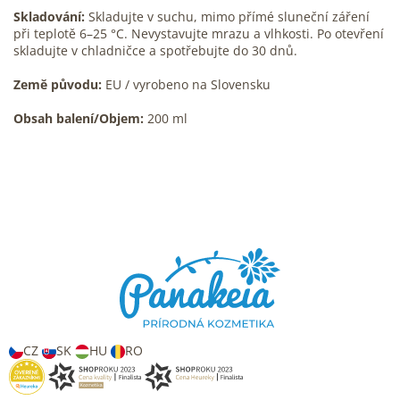
Skladování:
Skladujte v suchu, mimo přímé sluneční záření
při teplotě 6–25 °C. Nevystavujte mrazu a vlhkosti. Po otevření
skladujte v chladničce a spotřebujte do 30 dnů.
Země původu:
EU / vyrobeno na Slovensku
Obsah balení/Objem:
200 ml
Z
á
p
a
t
í
CZ
SK
HU
RO