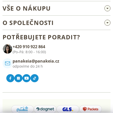
VŠE O NÁKUPU
Velkoobchod a spolupráce
O SPOLEČNOSTI
Reklamace a vrácení zboží
O nás
Všeobecné obchodní podmínky
POTŘEBUJETE PORADIT?
Blog
+420 910 922 864
Kontakt
(Po–Pá: 8:00 - 16:00)
panakeia@panakeia.cz
odpovíme do 24 h