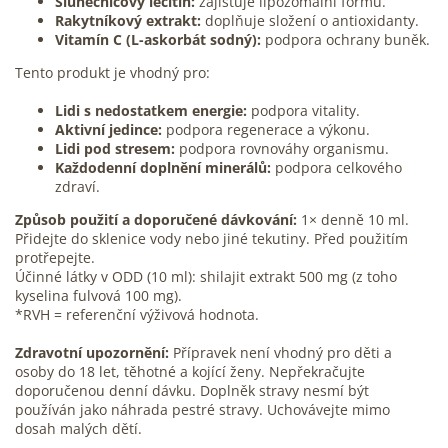
Slunečnicový lecitin:
zajišťuje lipozomální formu.
Rakytníkový
extrakt:
doplňuje složení o
antioxidanty
.
Vitamín C
(L-askorbát sodný):
podpora ochrany buněk.
Tento produkt je vhodný pro:
Lidi s nedostatkem energie:
podpora vitality.
Aktivní jedince:
podpora regenerace a výkonu.
Lidi pod
stresem
:
podpora rovnováhy organismu.
Každodenní doplnění minerálů:
podpora celkového
zdraví.
Způsob použití a doporučené dávkování:
1× denně 10 ml.
Přidejte do sklenice vody nebo jiné tekutiny. Před použitím
protřepejte.
Účinné látky v ODD (10 ml): shilajit extrakt 500 mg (z toho
kyselina fulvová 100 mg).
*RVH = referenční výživová hodnota.
Zdravotní upozornění:
Přípravek není vhodný pro děti a
osoby do 18 let, těhotné a kojící ženy. Nepřekračujte
doporučenou denní dávku. Doplněk stravy nesmí být
používán jako náhrada pestré stravy. Uchovávejte mimo
dosah malých dětí.