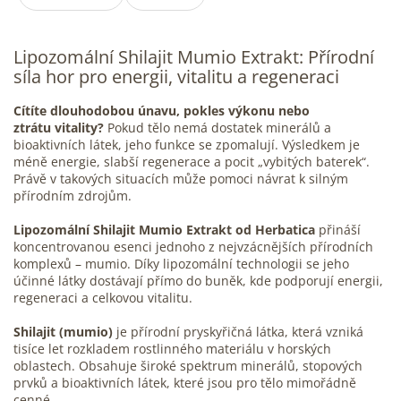
Lipozomální Shilajit
Mumio
Extrakt: Přírodní
síla hor pro
energii
,
vitalitu
a regeneraci
Cítíte dlouhodobou
únavu, pokles výkonu
nebo
ztrátu
vitality
?
Pokud tělo nemá dostatek
minerálů
a
bioaktivních látek, jeho funkce se zpomalují. Výsledkem je
méně energie, slabší regenerace a pocit „vybitých baterek“.
Právě v takových situacích může pomoci návrat k silným
přírodním zdrojům.
Lipozomální Shilajit Mumio Extrakt od Herbatica
přináší
koncentrovanou esenci jednoho z nejvzácnějších přírodních
komplexů –
mumio
. Díky lipozomální technologii se jeho
účinné látky dostávají přímo do buněk, kde podporují energii,
regeneraci a
celkovou vitalitu
.
Shilajit (mumio)
je přírodní pryskyřičná látka, která vzniká
tisíce let rozkladem rostlinného materiálu v horských
oblastech. Obsahuje široké spektrum minerálů, stopových
prvků a bioaktivních látek, které jsou pro tělo mimořádně
cenné.