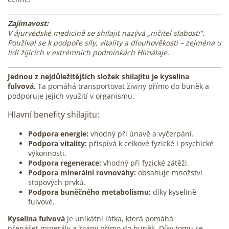
Zajímavost:
V ájurvédské medicíně se
shilajit
nazývá „ničitel slabosti“.
Používal se k podpoře síly, vitality a dlouhověkosti – zejména u
lidí žijících v extrémních podmínkách Himálaje.
Jednou z nejdůležitějších složek shilajitu je kyselina
fulvová.
Ta pomáhá transportovat živiny přímo do buněk a
podporuje jejich využití v organismu.
Hlavní benefity shilajitu:
Podpora
energie
:
vhodný při únavě a vyčerpání.
Podpora
vitality
:
přispívá k celkové fyzické i psychické
výkonnosti.
Podpora regenerace:
vhodný při fyzické zátěži.
Podpora minerální rovnováhy:
obsahuje množství
stopových prvků.
Podpora buněčného
metabolismu
:
díky kyselině
fulvové.
Kyselina fulvová
je unikátní látka, která pomáhá
přenášet
minerály a živiny
přímo do buněk. Díky tomu se