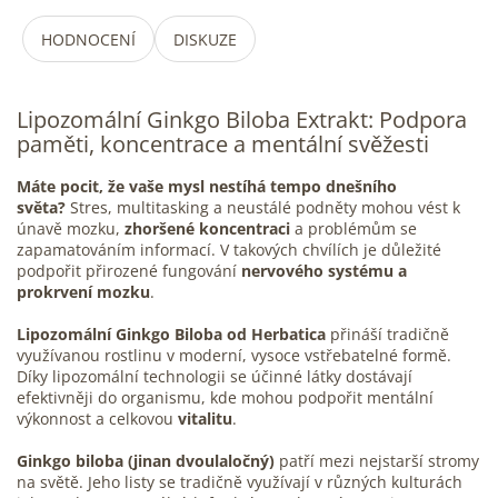
HODNOCENÍ
DISKUZE
Lipozomální
Ginkgo Biloba
Extrakt: Podpora
paměti, koncentrace a mentální svěžesti
Máte pocit, že vaše mysl nestíhá tempo dnešního
světa?
Stres
, multitasking a neustálé podněty mohou vést k
únavě
mozku
,
zhoršené koncentraci
a problémům se
zapamatováním informací. V takových chvílích je důležité
podpořit přirozené fungování
nervového systému a
prokrvení mozku
.
Lipozomální Ginkgo Biloba od Herbatica
přináší tradičně
využívanou rostlinu v moderní, vysoce vstřebatelné formě.
Díky lipozomální technologii se účinné látky dostávají
efektivněji do organismu, kde mohou podpořit mentální
výkonnost a celkovou
vitalitu
.
Ginkgo biloba (jinan dvoulaločný)
patří mezi nejstarší stromy
na světě. Jeho listy se tradičně využívají v různých kulturách