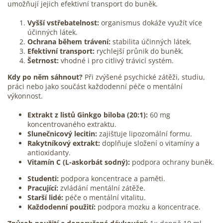
umožňují jejich efektivní transport do buněk.
Vyšší vstřebatelnost:
organismus dokáže využít více
účinných látek.
Ochrana během trávení:
stabilita účinných látek.
Efektivní transport:
rychlejší průnik do buněk.
Šetrnost:
vhodné i pro citlivý
trávicí
systém.
Kdy po něm sáhnout?
Při zvýšené psychické zátěži, studiu,
práci nebo jako součást každodenní péče o mentální
výkonnost.
Extrakt z listů Ginkgo biloba (20:1):
60 mg
koncentrovaného extraktu.
Slunečnicový lecitin:
zajišťuje lipozomální formu.
Rakytníkový
extrakt:
doplňuje složení o vitamíny a
antioxidanty.
Vitamín C
(L-askorbát sodný):
podpora ochrany buněk.
Studenti:
podpora koncentrace a paměti.
Pracující:
zvládání mentální zátěže.
Starší lidé:
péče o mentální vitalitu.
Každodenní použití:
podpora mozku a koncentrace.