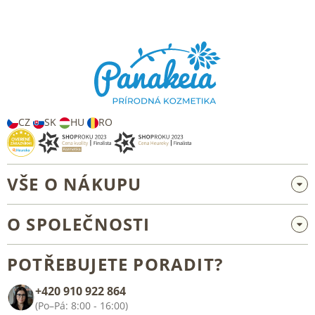
Z
á
p
a
t
í
CZ
SK
HU
RO
VŠE O NÁKUPU
Velkoobchod a spolupráce
O SPOLEČNOSTI
Reklamace a vrácení zboží
O nás
Všeobecné obchodní podmínky
POTŘEBUJETE PORADIT?
Blog
+420 910 922 864
Kontakt
(Po–Pá: 8:00 - 16:00)