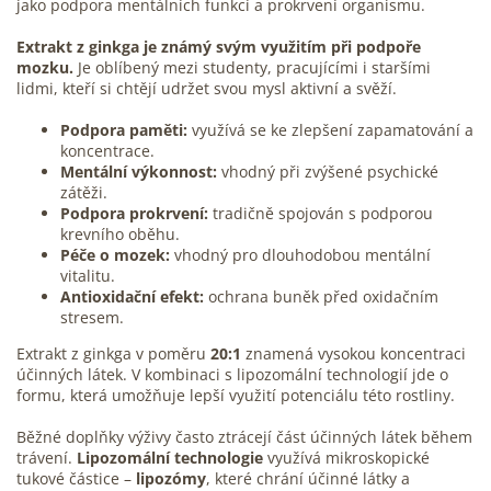
jako podpora mentálních funkcí a prokrvení organismu.
Extrakt z ginkga je známý svým využitím při podpoře
mozku.
Je oblíbený mezi studenty, pracujícími i staršími
lidmi, kteří si chtějí udržet svou mysl aktivní a svěží.
Podpora paměti:
využívá se ke zlepšení zapamatování a
koncentrace.
Mentální výkonnost:
vhodný při zvýšené psychické
zátěži.
Podpora prokrvení:
tradičně spojován s podporou
krevního oběhu.
Péče o mozek:
vhodný pro dlouhodobou mentální
vitalitu.
Antioxidační
efekt:
ochrana buněk před oxidačním
stresem.
Extrakt z ginkga v poměru
20:1
znamená vysokou koncentraci
účinných látek. V kombinaci s
lipozomální technologií
jde o
formu, která umožňuje lepší využití potenciálu této rostliny.
Běžné
doplňky výživy
často ztrácejí část účinných látek během
trávení
.
Lipozomální technologie
využívá mikroskopické
tukové částice –
lipozómy
, které chrání účinné látky a