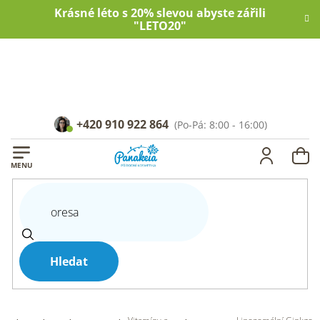
Přejít
Krásné léto s 20% slevou abyste zářili
na
"LETO20"
obsah
+420 910 922 864
NÁ
KOŠ
Hledat