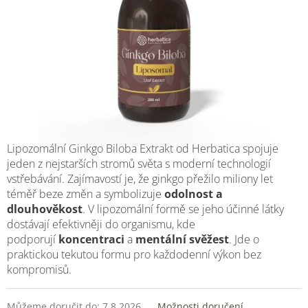
Lipozomální
Ginkgo Biloba
Extrakt od Herbatica spojuje
jeden z nejstarších stromů světa s moderní technologií
vstřebávání. Zajímavostí je, že ginkgo přežilo miliony let
téměř beze změn a symbolizuje
odolnost a
dlouhověkost
. V lipozomální formě se jeho účinné látky
dostávají efektivněji do organismu, kde
podporují
koncentraci
a
mentální
svěžest
.
Jde o
praktickou tekutou formu pro každodenní výkon bez
kompromisů.
Můžeme doručit do:
7.8.2026
Možnosti doručení