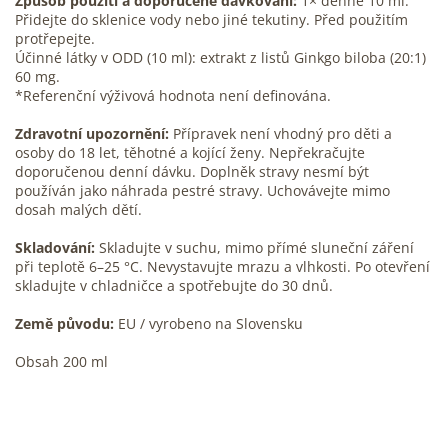
Způsob použití a doporučené dávkování:
1× denně 10 ml.
Přidejte do sklenice vody nebo jiné tekutiny. Před použitím
protřepejte.
Účinné látky v ODD (10 ml): extrakt z listů Ginkgo biloba (20:1)
60 mg.
*Referenční výživová hodnota není definována.
Zdravotní upozornění:
Přípravek není vhodný pro děti a
osoby do 18 let, těhotné a kojící ženy. Nepřekračujte
doporučenou denní dávku. Doplněk stravy nesmí být
používán jako náhrada pestré stravy. Uchovávejte mimo
dosah malých dětí.
Skladování:
Skladujte v suchu, mimo přímé sluneční záření
při teplotě 6–25 °C. Nevystavujte mrazu a vlhkosti. Po otevření
skladujte v chladničce a spotřebujte do 30 dnů.
Země původu:
EU / vyrobeno na Slovensku
Obsah 200 ml