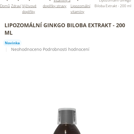
Vitamíny a
Lipozomální Ginkgo
Domů
Zdraví
Výživové
doplňky stravy
Lipozomální
Biloba Extrakt - 200 ml
doplňky
vitamíny
LIPOZOMÁLNÍ GINKGO BILOBA EXTRAKT - 200
ML
Novinka
Průměrné
Neohodnoceno
Podrobnosti hodnocení
hodnocení
produktu
je
0,0
z
5
hvězdiček.