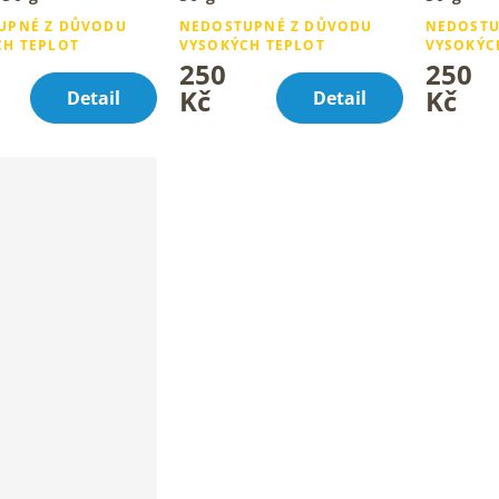
tuál pro hebkou
Pro hebkou pokožku se
Hřejivé o
UPNÉ Z DŮVODU
NEDOSTUPNÉ Z DŮVODU
NEDOSTU
ou pokožku
sladkou vůní cukru
hebkou pl
CH TEPLOT
VYSOKÝCH TEPLOT
VYSOKÝC
250
250
Kč
Kč
Detail
Detail