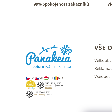
99% Spokojenost zákazníků
Ví
Z
VŠE 
á
p
a
Velkoobc
t
Reklamac
í
Všeobec
CZ
SK
HU
RO