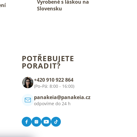
Vyrobené s láskou na
ení
Slovensku
POTŘEBUJETE
PORADIT?
+420 910 922 864
(Po–Pá: 8:00 - 16:00)
panakeia@panakeia.cz
odpovíme do 24 h