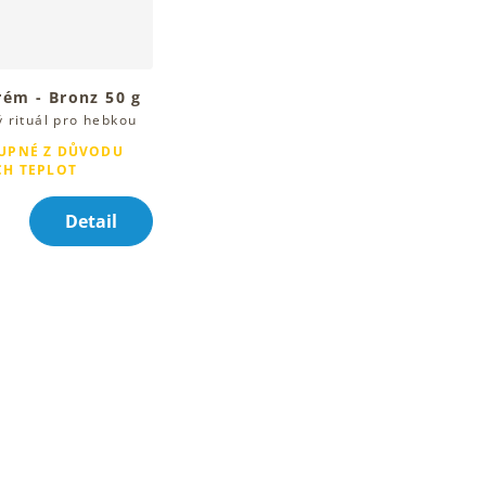
rém - Bronz 50 g
 rituál pro hebkou
kožku
UPNÉ Z DŮVODU
CH TEPLOT
Detail
O
v
l
á
d
a