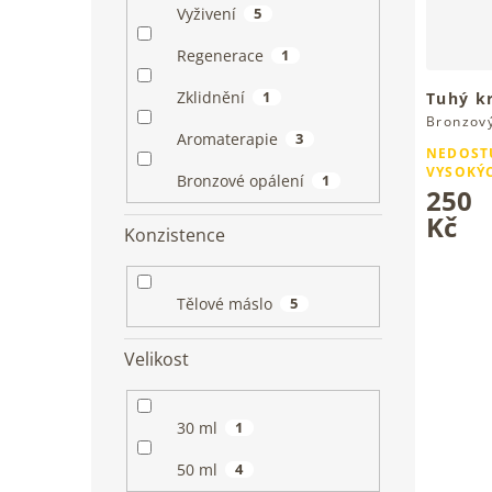
Vyživení
5
Regenerace
1
Zklidnění
1
Tuhý k
Bronzový
Aromaterapie
3
letní po
NEDOST
VYSOKÝ
Bronzové opálení
1
250
Kč
Konzistence
Tělové máslo
5
Velikost
30 ml
1
50 ml
4