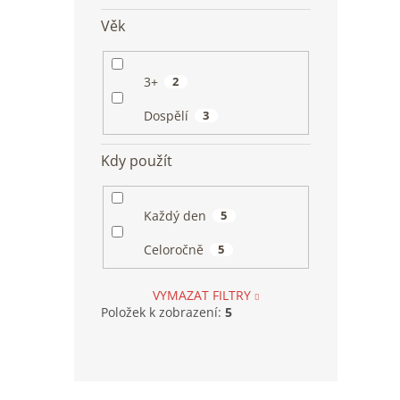
Věk
3+
2
Dospělí
3
Kdy použít
Každý den
5
Celoročně
5
VYMAZAT FILTRY
Položek k zobrazení:
5