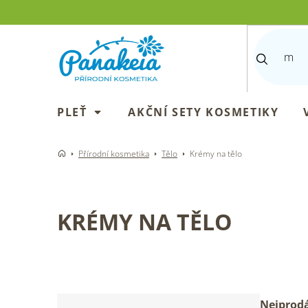
Přejít
na
obsah
PLEŤ
AKČNÍ SETY KOSMETIKY
Přírodní kosmetika
Tělo
Krémy na tělo
KRÉMY NA TĚLO
P
Ř
Nejprodá