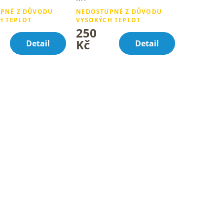
bjetí pro tvou
Tuhý krém pro suchou a
PNÉ Z DŮVODU
NEDOSTUPNÉ Z DŮVODU
eť
citlivou pokožku
H TEPLOT
VYSOKÝCH TEPLOT
250
Kč
Detail
Detail