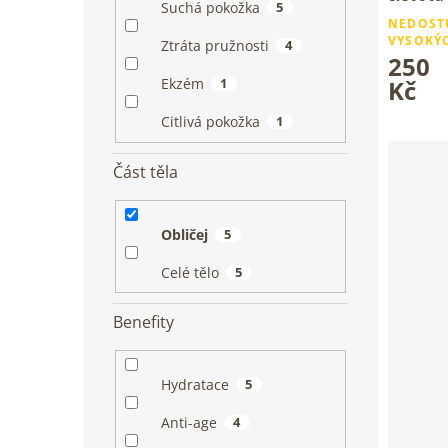
Suchá pokožka
5
Jemný ri
NEDOST
sametov
VYSOKÝ
Ztráta pružnosti
4
250
Ekzém
1
Kč
Citlivá pokožka
1
Část těla
Obličej
5
Celé tělo
5
Benefity
Hydratace
5
Anti-age
4