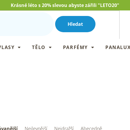
Krásné léto s 20% slevou abyste zářili "LETO20"
Hledat
VLASY
TĚLO
PARFÉMY
PANALU
vanější
Nejlevnější
Nejdražší
Abecedně