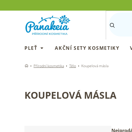
Přejít
na
obsah
PLEŤ
AKČNÍ SETY KOSMETIKY
Přírodní kosmetika
Tělo
Koupelová másla
KOUPELOVÁ MÁSLA
P
Ř
Nejprodá