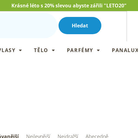
Krásné léto s 20% slevou abyste zářili "LETO20"
Hledat
VLASY
TĚLO
PARFÉMY
PANALU
vanější
Nejlevnější
Nejdražší
Abecedně