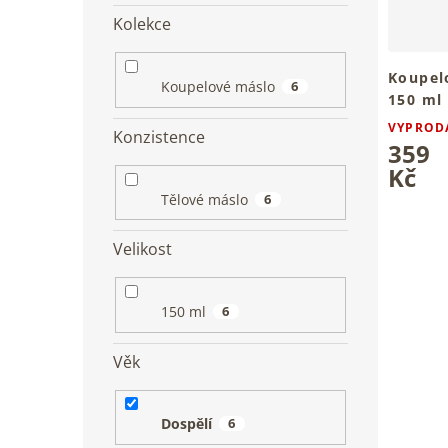
Kolekce
Koupel
Koupelové máslo
6
150 ml
Hřejivé 
VYPROD
Konzistence
celé tělo
359
Kč
Tělové máslo
6
Velikost
150 ml
6
Věk
Dospělí
6