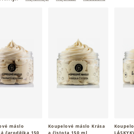
ové máslo
Koupelové máslo Krása
Koupelo
tá čarodějka 150
a čistota 150 ml
LÁSKYKV