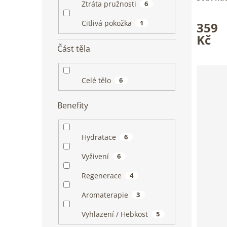
Ztráta pružnosti
6
ml
Průměrn
Šťavnatý
Citlivá pokožka
1
359
hodnoce
voňavou
produkt
Kč
je
Část těla
5,0
z
5
Celé tělo
6
hvězdiče
Benefity
Hydratace
6
Vyživení
6
Regenerace
4
Aromaterapie
3
Vyhlazení / Hebkost
5