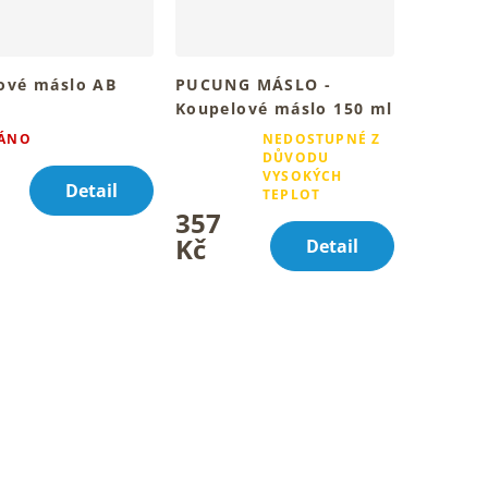
ové máslo AB
PUCUNG MÁSLO -
Koupelové máslo 150 ml
objetí koupele pro
Pro hebkou pokožku v
ÁNO
NEDOSTUPNÉ Z
koupelovém rituálu
DŮVODU
Průměrné
VYSOKÝCH
Detail
hodnocení
TEPLOT
produktu
357
je
Kč
Detail
4,9
z
5
hvězdiček.
O
v
l
á
d