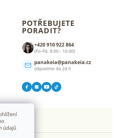
POTŘEBUJETE
PORADIT?
+420 910 922 864
(Po–Pá: 8:00 - 16:00)
panakeia@panakeia.cz
odpovíme do 24 h
hlížení
ho
h údajů