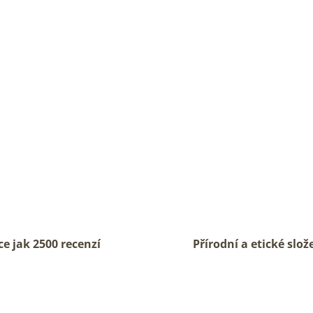
a
c
í
p
r
v
k
y
v
ý
p
i
s
u
ce jak 2500 recenzí
Přírodní a etické slož