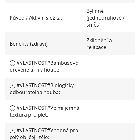
Bylinné
Původ / Aktivní složka
:
(jednodruhové /
směs)
Zklidnění a
Benefity (zdraví)
:
relaxace
#VLASTNOST#Bambusové
?
dřevěné uhlí v houbě
:
#VLASTNOST#Biologicky
?
odbouratelná houba
:
#VLASTNOST#Velmi jemná
?
textura pro pleť
:
#VLASTNOST#Vhodná pro
?
celý obličej i tělo
: