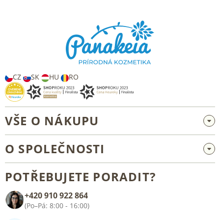
Z
á
p
a
t
í
CZ
SK
HU
RO
VŠE O NÁKUPU
Velkoobchod a spolupráce
O SPOLEČNOSTI
Reklamace a vrácení zboží
O nás
Všeobecné obchodní podmínky
POTŘEBUJETE PORADIT?
Blog
+420 910 922 864
Kontakt
(Po–Pá: 8:00 - 16:00)