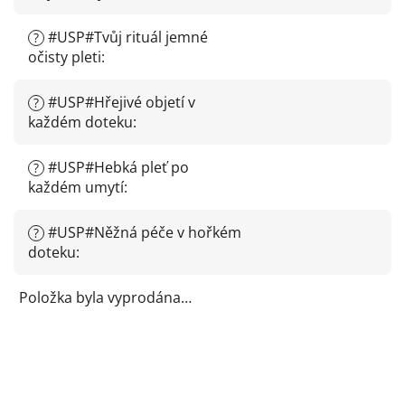
#USP#Tvůj rituál jemné
?
očisty pleti
:
#USP#Hřejivé objetí v
?
každém doteku
:
#USP#Hebká pleť po
?
každém umytí
:
#USP#Něžná péče v hořkém
?
doteku
:
Položka byla vyprodána…