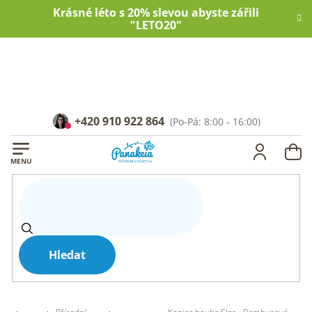
Přejít
Krásné léto s 20% slevou abyste zářili
na
"LETO20"
obsah
+420 910 922 864
NÁ
KOŠ
Hledat