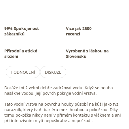
99% Spokojenost
Více jak 2500
zákazníků
recenzí
Přírodní a etické
Vyrobené s láskou na
složení
Slovensku
HODNOCENÍ
DISKUZE
Dokáže totiž velmi dobře zadržovat vodu. Když se houba
nasákne vodou, její povrch pokryje vodní vrstva.
Tato vodní vrstva na povrchu houby působí na kůži jako tvz.
nárazník, který tvoří bariéru mezi houbou a pokožkou. Díky
tomu pokožka nikdy není v přímém kontaktu s vláknem a ani
při intenzivním mytí nepoškrábe a nepoškodí.