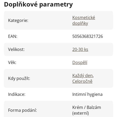
Doplňkové parametry
Kosmetické
Kategorie
:
doplňky
EAN
:
5056368321726
Velikost
:
20-30 ks
Věk
:
Dospělí
Každý den
,
Kdy použít
:
Celoročně
Indikace
:
Intimní hygiena
Krém / Balzám
Forma podání
:
(externí)