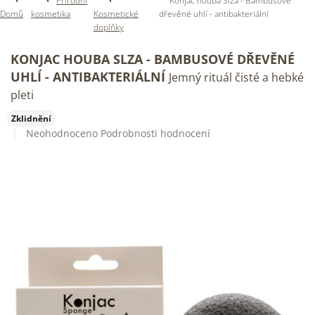
Přírodní
Konjac houba Slza - Bambusové
Domů
kosmetika
Kosmetické
dřevěné uhlí - antibakteriální
doplňky
KONJAC HOUBA SLZA - BAMBUSOVÉ DŘEVĚNÉ
UHLÍ - ANTIBAKTERIÁLNÍ
Jemný rituál čisté a hebké
pleti
Zklidnění
Průměrné
Neohodnoceno
Podrobnosti hodnocení
hodnocení
produktu
je
0,0
z
5
hvězdiček.