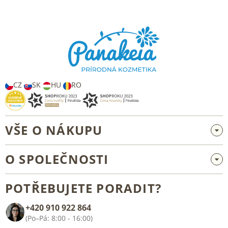
Z
á
p
a
t
í
CZ
SK
HU
RO
VŠE O NÁKUPU
Velkoobchod a spolupráce
O SPOLEČNOSTI
Reklamace a vrácení zboží
O nás
Všeobecné obchodní podmínky
POTŘEBUJETE PORADIT?
Blog
+420 910 922 864
Kontakt
(Po–Pá: 8:00 - 16:00)