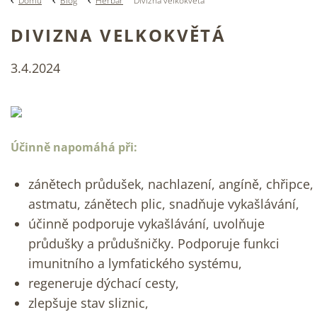
Domů
Blog
Herbář
Divizna velkokvětá
DIVIZNA VELKOKVĚTÁ
3.4.2024
Účinně napomáhá při:
zánětech průdušek, nachlazení, angíně, chřipce,
astmatu, zánětech plic, snadňuje vykašlávání,
účinně podporuje vykašlávání, uvolňuje
průdušky a průdušničky. Podporuje funkci
imunitního a lymfatického systému,
regeneruje dýchací cesty,
zlepšuje stav sliznic,