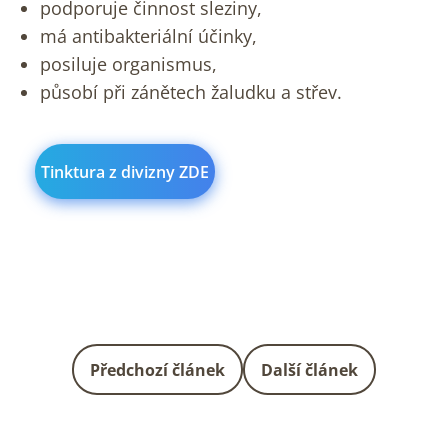
podporuje činnost sleziny,
má antibakteriální účinky,
posiluje organismus,
působí při zánětech žaludku a střev.
Tinktura z divizny ZDE
Předchozí článek
Další článek