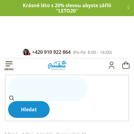
Přejít
Krásné léto s 20% slevou abyste zářili
na
"LETO20"
obsah
+420 910 922 864
NÁ
KOŠ
Hledat