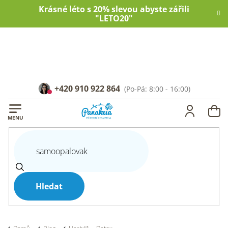
Přejít
Krásné léto s 20% slevou abyste zářili
na
"LETO20"
obsah
+420 910 922 864
NÁ
KOŠ
Hledat