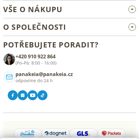
VŠE O NÁKUPU
Velkoobchod a spolupráce
O SPOLEČNOSTI
Reklamace a vrácení zboží
O nás
Všeobecné obchodní podmínky
POTŘEBUJETE PORADIT?
Blog
+420 910 922 864
Kontakt
(Po–Pá: 8:00 - 16:00)
panakeia@panakeia.cz
odpovíme do 24 h