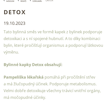
Domů
Blog
Herbář
Detox
DETOX
19.10.2023
Tato bylinná směs ve formě kapek z bylinek podporuje
detoxikaci a s ní spojené hubnutí. A to díky kombinaci
bylin, které pročišťují organismus a podporují látkovou
výměnu.
Bylinné kapky Detox obsahují:
Pampeliška lékařská
pomáhá při pročištění střev
a má žlučopudný účinek. Podporuje metabolismus.
Velmi dobře detoxikuje všechny trávicí vnitřní orgány,
má močopudné účinky.