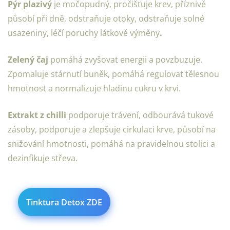
Pýr plazivý
je močopudný, pročišťuje krev, příznivě
působí při dně, odstraňuje otoky, odstraňuje solné
usazeniny, léčí poruchy látkové výměny
.
Zelený čaj
pomáhá zvyšovat energii a povzbuzuje.
Zpomaluje stárnutí buněk, pomáhá regulovat tělesnou
hmotnost a normalizuje hladinu cukru v krvi.
Extrakt z chilli
podporuje trávení, odbourává tukové
zásoby, podporuje a zlepšuje cirkulaci krve, působí na
snižování hmotnosti, pomáhá na pravidelnou stolici a
dezinfikuje střeva.
Tinktura Detox ZDE