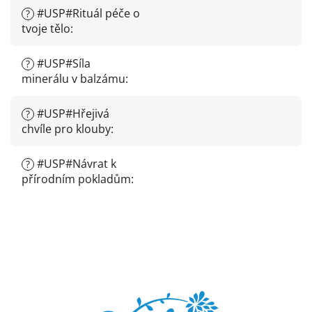
#USP#Rituál péče o
?
tvoje tělo
:
#USP#Síla
?
minerálu v balzámu
:
#USP#Hřejivá
?
chvíle pro klouby
:
#USP#Návrat k
?
přírodním pokladům
:
Z
á
p