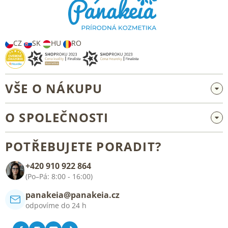
a
t
í
CZ
SK
HU
RO
VŠE O NÁKUPU
Velkoobchod a spolupráce
O SPOLEČNOSTI
Reklamace a vrácení zboží
O nás
Všeobecné obchodní podmínky
POTŘEBUJETE PORADIT?
Blog
+420 910 922 864
Kontakt
(Po–Pá: 8:00 - 16:00)
panakeia@panakeia.cz
odpovíme do 24 h