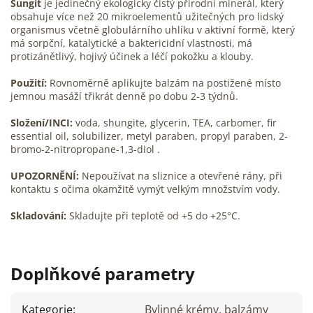
Šungit
je jedinečný ekologicky čistý přírodní minerál, který
obsahuje více než 20 mikroelementů užitečných pro lidský
organismus včetně globulárního uhlíku v aktivní formě, který
má sorpční, katalytické a baktericidní vlastnosti, má
protizánětlivý, hojivý účinek a léčí pokožku a klouby.
Použití:
Rovnoměrně aplikujte balzám na postižené místo
jemnou masáží třikrát denně po dobu 2-3 týdnů.
Složení/INCI:
voda, shungite, glycerin, TEA, carbomer, fir
essential oil, solubilizer, metyl paraben, propyl paraben, 2-
bromo-2-nitropropane-1,3-diol .
UPOZORNĚNÍ:
Nepoužívat na sliznice a otevřené rány, při
kontaktu s očima okamžitě vymýt velkým množstvím vody.
Skladování:
Skladujte při teplotě od +5 do +25°C.
Doplňkové parametry
Kategorie
:
Bylinné krémy, balzámy