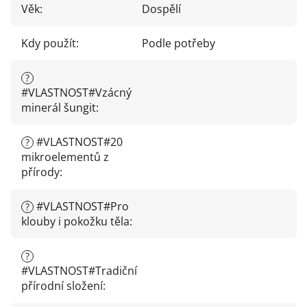
Věk
:
Dospělí
Kdy použít
:
Podle potřeby
?
#VLASTNOST#Vzácný
minerál šungit
:
#VLASTNOST#20
?
mikroelementů z
přírody
:
#VLASTNOST#Pro
?
klouby i pokožku těla
:
?
#VLASTNOST#Tradiční
přírodní složení
: