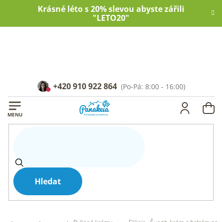
Přejít
Krásné léto s 20% slevou abyste zářili
na
"LETO20"
obsah
+420 910 922 864
NÁ
KOŠ
Hledat