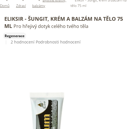
Bylinné krémy,
Eliksir - Šungit, krém a balzám na
Domů
Zdraví
balzámy
tělo 75 ml
ELIKSIR - ŠUNGIT, KRÉM A BALZÁM NA TĚLO 75
ML
Pro hřejivý dotyk celého tvého těla
Regenerace
Průměrné
2 hodnocení
Podrobnosti hodnocení
hodnocení
produktu
je
5,0
z
5
hvězdiček.