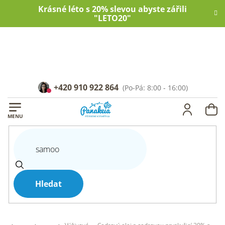
Přejít
Krásné léto s 20% slevou abyste zářili
na
"LETO20"
obsah
+420 910 922 864
NÁ
KOŠ
Hledat