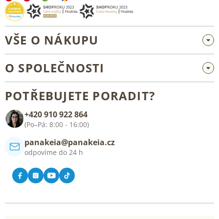
VŠE O NÁKUPU
Velkoobchod a spolupráce
O SPOLEČNOSTI
Reklamace a vrácení zboží
O nás
Všeobecné obchodní podmínky
POTŘEBUJETE PORADIT?
Blog
+420 910 922 864
Kontakt
(Po–Pá: 8:00 - 16:00)
panakeia@panakeia.cz
odpovíme do 24 h