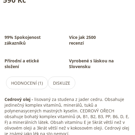
99% Spokojenost
Více jak 2500
zákazníků
recenzí
Přírodní a etické
Vyrobené s láskou na
složení
Slovensku
HODNOCENÍ (1)
DISKUZE
Cedrový olej -
lisovaný za studena z jader cedru. Obsahuje
jedinečný komplex vitamínů, minerálů, tuků a
polynenasycených mastných kyselin. CEDROVÝ OŘECH
obsahuje bohatý komplex vitamínů (A, B1, B2, B3, PP, B6, D, E,
F) a minerálních látek. Obsah vitamínu E je 5krát větší než v
olivovém oleji a 3krát větší než v kokosovém oleji. Cedrový olej
je známý jako lék na sto nemocí.