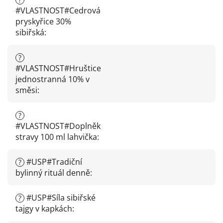
#VLASTNOST#Cedrová
pryskyřice 30%
sibiřská
:
?
#VLASTNOST#Hruštice
jednostranná 10% v
směsi
:
?
#VLASTNOST#Doplněk
stravy 100 ml lahvička
:
#USP#Tradiční
?
bylinný rituál denně
:
#USP#Síla sibiřské
?
tajgy v kapkách
: