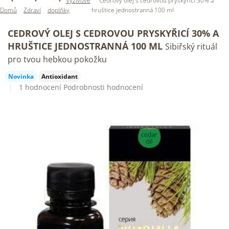
Výživové
Cedrový olej s cedrovou pryskyřicí 30% a
Domů
Zdraví
doplňky
hruštice jednostranná 100 ml
CEDROVÝ OLEJ S CEDROVOU PRYSKYŘICÍ 30% A
HRUŠTICE JEDNOSTRANNÁ 100 ML
Sibiřský rituál
pro tvou hebkou pokožku
Novinka
Antioxidant
Průměrné
1 hodnocení
Podrobnosti hodnocení
hodnocení
produktu
je
5,0
z
5
hvězdiček.