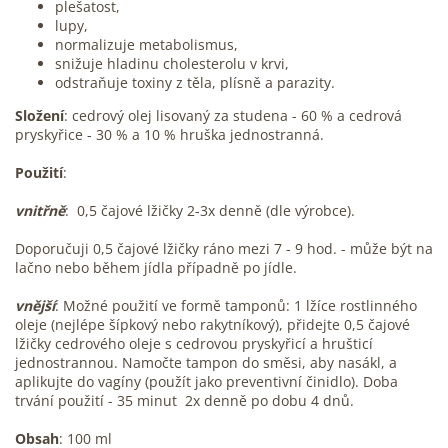
plešatost,
lupy,
normalizuje metabolismus,
snižuje hladinu cholesterolu v krvi,
odstraňuje toxiny z těla, plísně a parazity.
Složení
: cedrový olej lisovaný za studena - 60 % a cedrová
pryskyřice - 30 % a 10 % hruška jednostranná.
Použití
:
vnitřně
: 0,5 čajové lžičky 2-3x denně (dle výrobce).
Doporučuji 0,5 čajové lžičky ráno mezi 7 - 9 hod. - může být na
lačno nebo během jídla případně po jídle.
vnější
: Možné použití ve formě tamponů: 1 lžíce rostlinného
oleje (nejlépe šípkový nebo rakytníkový), přidejte 0,5 čajové
lžičky cedrového oleje s cedrovou pryskyřicí a hrušticí
jednostrannou. Namočte tampon do směsi, aby nasákl, a
aplikujte do vagíny (použít jako preventivní činidlo). Doba
trvání použití - 35 minut 2x denně po dobu 4 dnů.
Obsah
: 100 ml