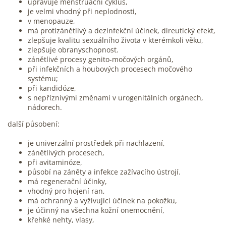
upravuje menstruační cyklus,
je velmi vhodný při neplodnosti,
v menopauze,
má protizánětlivý a dezinfekční účinek, direutický efekt,
zlepšuje kvalitu sexuálního života v kterémkoli věku,
zlepšuje obranyschopnost.
zánětlivé procesy genito-močových orgánů,
při infekčních a houbových procesech močového
systému;
při kandidóze,
s nepříznivými změnami v urogenitálních orgánech,
nádorech.
další působení:
je univerzální prostředek při nachlazení,
zánětlivých procesech,
při avitaminóze,
působí na záněty a infekce zažívacího ústrojí.
má regenerační účinky,
vhodný pro hojení ran,
má ochranný a vyživující účinek na pokožku,
je účinný na všechna kožní onemocnění,
křehké nehty, vlasy,