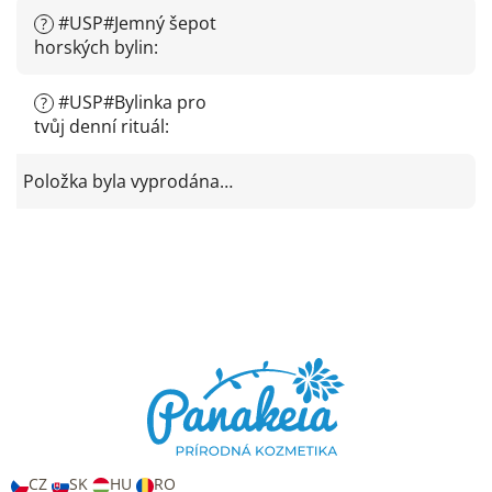
#USP#Jemný šepot
?
horských bylin
:
#USP#Bylinka pro
?
tvůj denní rituál
:
Položka byla vyprodána…
Z
á
p
a
t
í
CZ
SK
HU
RO