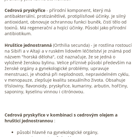
Cedrová pryskyřice
- přírodní komponent, který má
antibakteriální, protizánětlivé, protiplísňové účinky. Je silný
antioxidant, obnovuje ochrannou funkci buněk, čistí tělo od
toxinů. Má regenerační a hojící účinky. Působí jako přírodní
antibiotikum.
Hruštice jednostranná
(Orthilia secunda) - je rostlina rostoucí
na Sibiři a v Altaji a v ruském lidovém léčitelství je známá pod
názvem "horská děloha", což naznačuje, že se jedná o
vyloženě ženskou bylinu. Velice příznivě působí především na
ženské orgány a gynekologické problémy, upravuje
menstruaci, je vhodná při neplodnosti, nepravidelném cyklu,
v menopauze, zlepšuje kvalitu sexuálního života. Obsahuje
třísloviny, flavonoidy, pryskyřice, kumariny, arbutin, hořčiny,
saponiny, kyselinu vinnou i citrónovou.
Cedrová pryskyřice v kombinaci s cedrovým olejem a
hrušticí jednostrannou
:
působí hlavně na gynekologické orgány,