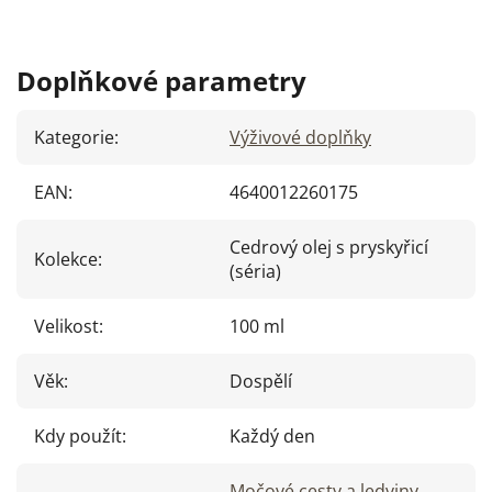
Doplňkové parametry
Kategorie
:
Výživové doplňky
EAN
:
4640012260175
Cedrový olej s pryskyřicí
Kolekce
:
(séria)
Velikost
:
100 ml
Věk
:
Dospělí
Kdy použít
:
Každý den
Močové cesty a ledviny
,