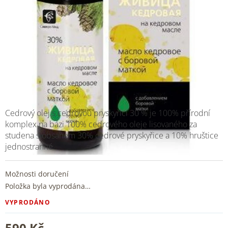
Cedrový olej s cedrovou pryskyřicí 30 % je 100% přírodní
komplex na bázi 100% cedrového oleje lisovaného za
studena s obsahem 30% cedrové pryskyřice a 10% hruštice
jednostranné
Možnosti doručení
Položka byla vyprodána…
VYPRODÁNO
590 Kč