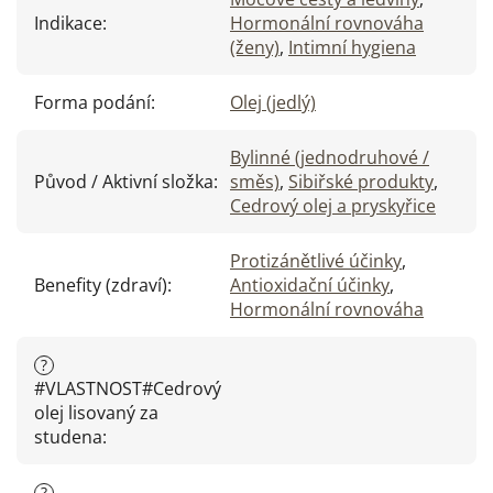
Indikace
:
Hormonální rovnováha
(ženy)
,
Intimní hygiena
Forma podání
:
Olej (jedlý)
Bylinné (jednodruhové /
Původ / Aktivní složka
:
směs)
,
Sibiřské produkty
,
Cedrový olej a pryskyřice
Protizánětlivé účinky
,
Benefity (zdraví)
:
Antioxidační účinky
,
Hormonální rovnováha
?
#VLASTNOST#Cedrový
olej lisovaný za
studena
:
?