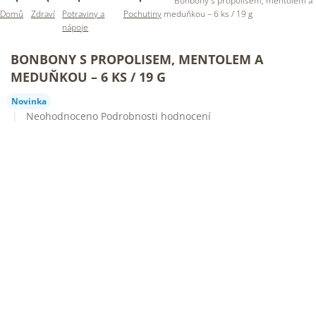
Bonbony s propolisem, mentolem a
Domů
Zdraví
Potraviny a
Pochutiny
meduňkou – 6 ks / 19 g
nápoje
BONBONY S PROPOLISEM, MENTOLEM A
MEDUŇKOU – 6 KS / 19 G
Novinka
Průměrné
Neohodnoceno
Podrobnosti hodnocení
hodnocení
produktu
je
0,0
z
5
hvězdiček.