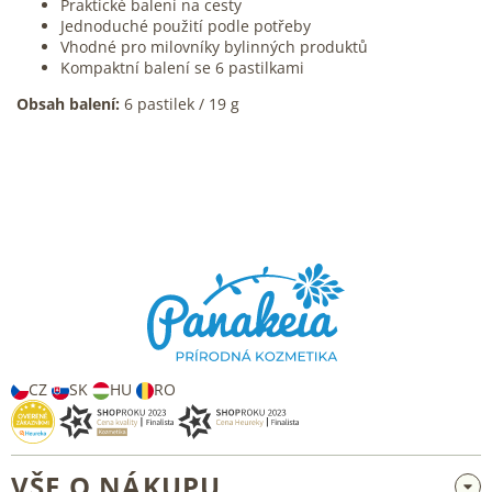
Praktické balení na cesty
Jednoduché použití podle potřeby
Vhodné pro milovníky bylinných produktů
Kompaktní balení se 6 pastilkami
Obsah balení:
6 pastilek / 19 g
Z
á
p
a
t
í
CZ
SK
HU
RO
VŠE O NÁKUPU