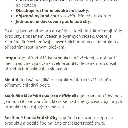
na cestách.
Obsahuje rostlinné bioaktivní složky
.
Příjemná bylinná chuť
s osvěžujícím charakterem.
Jednoduché dávkování podle potřeby
.
Pastilky jsou vhodné pro dospělé a starší děti, které mají rády
produkty s obsahem včelích a bylinných složek. Ocení je
zejména lidé vyhledávající osvěžující bonbony s mentolem a
přírodními rostlinnými složkami.
Propolis
je přírodní látka produkovaná včelami, která patří
mezi tradičně využívané včelí produkty. Je ceněn pro obsah
přírodních bioaktivních sloučenin.
Mentol
dodává pastilkám charakteristickou svěží chuť a
příjemný chladivý pocit.
Meduňka lékařská (Melissa officinalis)
je aromatická bylina s
jemnou citronovou vůní, která se tradičně využívá v bylinných
produktech a čajových směsích.
Rostlinné bioaktivní složky
doplňují celkovou recepturu
produktu a podílejí se na jeho charakteristické chuti.