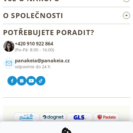
Velkoobchod a spolupráce
O SPOLEČNOSTI
Reklamace a vrácení zboží
O nás
Všeobecné obchodní podmínky
POTŘEBUJETE PORADIT?
Blog
+420 910 922 864
Kontakt
(Po–Pá: 8:00 - 16:00)
panakeia@panakeia.cz
odpovíme do 24 h