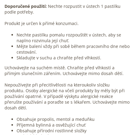
Doporučené použití:
Nechte rozpustit v ústech 1 pastilku
podle potřeby.
Produkt je určen k přímé konzumaci.
Nechte pastilku pomalu rozpouštět v ústech, aby se
naplno rozvinula její chuť.
Mějte balení vždy při sobě během pracovního dne nebo
cestování.
Skladujte v suchu a chraňte před vlhkostí.
Uchovávejte na suchém místě. Chraňte před vlhkostí a
přímým slunečním zářením. Uchovávejte mimo dosah dětí.
Nepoužívejte při přecitlivělosti na kteroukoliv složku
produktu. Osoby
alergické
na včelí produkty by měly být při
používání opatrné. V případě výskytu alergické reakce
přerušte používání a poraďte se s lékařem. Uchovávejte mimo
dosah dětí.
Obsahuje propolis, mentol a meduňku
Příjemná bylinná a osvěžující chuť
Obsahuje přírodní rostlinné složky