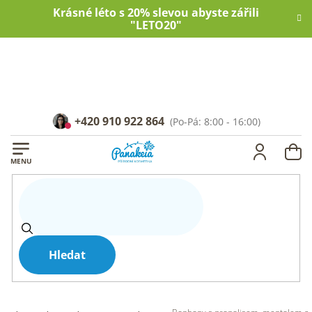
Přejít
Krásné léto s 20% slevou abyste zářili
na
"LETO20"
obsah
+420 910 922 864
NÁ
KOŠ
Hledat