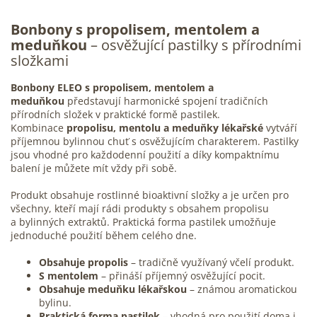
Bonbony s
propolisem
, mentolem a
meduňkou
– osvěžující pastilky s přírodními
složkami
Bonbony ELEO s propolisem, mentolem a
meduňkou
představují harmonické spojení tradičních
přírodních složek v praktické formě pastilek.
Kombinace
propolisu, mentolu a
meduňky
lékařské
vytváří
příjemnou bylinnou chuť s osvěžujícím charakterem. Pastilky
jsou vhodné pro každodenní použití a díky kompaktnímu
balení je můžete mít vždy při sobě.
Produkt obsahuje rostlinné bioaktivní složky a je určen pro
všechny, kteří mají rádi produkty s obsahem propolisu
a
bylinných extraktů
. Praktická forma pastilek umožňuje
jednoduché použití během celého dne.
Obsahuje propolis
– tradičně využívaný včelí produkt.
S mentolem
– přináší příjemný osvěžující pocit.
Obsahuje meduňku lékařskou
– známou aromatickou
bylinu.
Praktická forma pastilek
– vhodná pro použití doma i