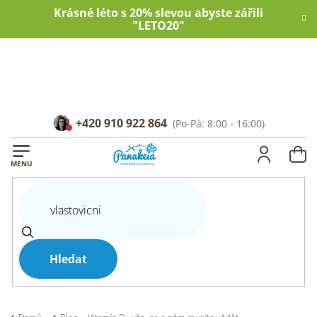
Přejít
Krásné léto s 20% slevou abyste zářili
na
"LETO20"
obsah
+420 910 922 864
NÁ
KOŠ
Hledat