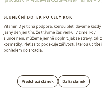
[products url="/edice-vraskozrut---svizel/" number="3"]
SLUNEČNÍ DOTEK PO CELÝ ROK
Vitamín D je tichá podpora, kterou pleti dáváme každý
jasný den jen tím, že trávíme čas venku. V zimě, kdy
slunce není, můžeme jemně doplnit, jak ze stravy, tak z
kosmetiky. Pleť za to poděkuje zářivostí, kterou ucítíte i
pohledem do zrcadla.
Předchozí článek
Další článek
Z