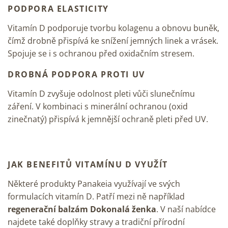
PODPORA ELASTICITY
Vitamín D podporuje tvorbu
kolagenu
a obnovu buněk,
čímž drobně přispívá ke snížení jemných linek a vrásek.
Spojuje se i s ochranou před oxidačním stresem.
DROBNÁ PODPORA PROTI UV
Vitamín D zvyšuje odolnost pleti vůči slunečnímu
záření. V kombinaci s minerální ochranou (oxid
zinečnatý) přispívá k jemnější ochraně pleti před UV.
JAK BENEFITŮ VITAMÍNU D VYUŽÍT
Některé produkty Panakeia využívají ve svých
formulacích vitamín D. Patří mezi ně například
regenerační balzám Dokonalá ženka
. V naší nabídce
najdete také doplňky stravy a tradiční přírodní