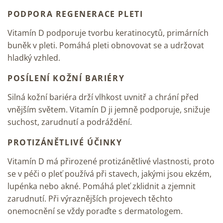
PODPORA REGENERACE PLETI
Vitamín D podporuje tvorbu keratinocytů, primárních
buněk v pleti. Pomáhá pleti obnovovat se a udržovat
hladký vzhled.
POSÍLENÍ KOŽNÍ BARIÉRY
Silná kožní bariéra drží vlhkost uvnitř a chrání před
vnějším světem. Vitamín D ji jemně podporuje, snižuje
suchost, zarudnutí a podráždění.
PROTIZÁNĚTLIVÉ ÚČINKY
Vitamín D má přirozené protizánětlivé vlastnosti, proto
se v péči o pleť používá při stavech, jakými jsou ekzém,
lupénka nebo
akné
. Pomáhá pleť zklidnit a zjemnit
zarudnutí. Při výraznějších projevech těchto
onemocnění se vždy poraďte s dermatologem.