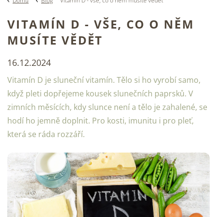
Domů
Blog
Vitamín D - vše, co o něm musíte vědět
VITAMÍN D - VŠE, CO O NĚM
MUSÍTE VĚDĚT
16.12.2024
Vitamín D je sluneční vitamín. Tělo si ho vyrobí samo,
když pleti dopřejeme kousek slunečních paprsků. V
zimních měsících, kdy slunce není a tělo je zahalené, se
hodí ho jemně doplnit. Pro kosti, imunitu i pro pleť,
která se ráda rozzáří.