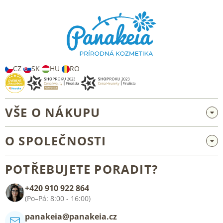
á
p
a
t
í
CZ
SK
HU
RO
VŠE O NÁKUPU
Velkoobchod a spolupráce
O SPOLEČNOSTI
Reklamace a vrácení zboží
O nás
Všeobecné obchodní podmínky
POTŘEBUJETE PORADIT?
Blog
+420 910 922 864
Kontakt
(Po–Pá: 8:00 - 16:00)
panakeia@panakeia.cz