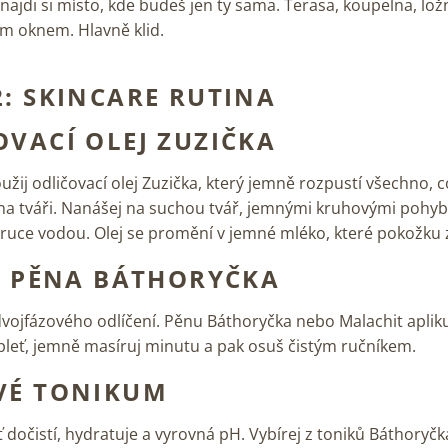
najdi si místo, kde budeš jen ty sama. Terasa, koupelna, lož
m oknem. Hlavně klid.
2: SKINCARE RUTINA
OVACÍ OLEJ ZUZIČKA
užij odličovací olej Zuzička, který jemně rozpustí všechno, c
na tváři. Nanášej na suchou tvář, jemnými kruhovými pohyb
 ruce vodou. Olej se promění v jemné mléko, které pokožku z
CÍ PĚNA BÁTHORYČKA
vojfázového odlíčení. Pěnu Báthoryčka nebo Malachit apliku
leť, jemně masíruj minutu a pak osuš čistým ručníkem.
VÉ TONIKUM
 dočistí, hydratuje a vyrovná pH. Vybírej z toniků Báthoryčk