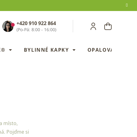
+420 910 922 864
NÁKUPNÍ
KOŠÍK
X®
BYLINNÉ KAPKY
OPALOVANÍ
a místo,
aná. Pojďme si