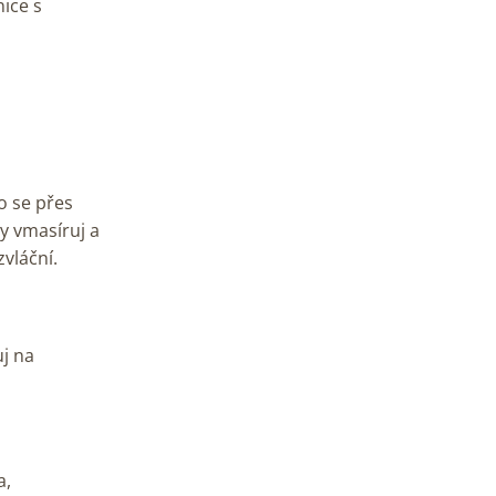
nice s
o se přes
y vmasíruj a
vláční.
j na
a,