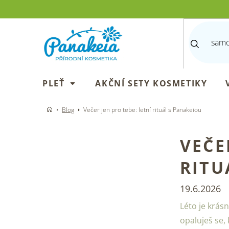
Přejít
na
obsah
PLEŤ
AKČNÍ SETY KOSMETIKY
Blog
Večer jen pro tebe: letní rituál s Panakeiou
VEČE
RITU
19.6.2026
Léto je krás
opaluješ se, 