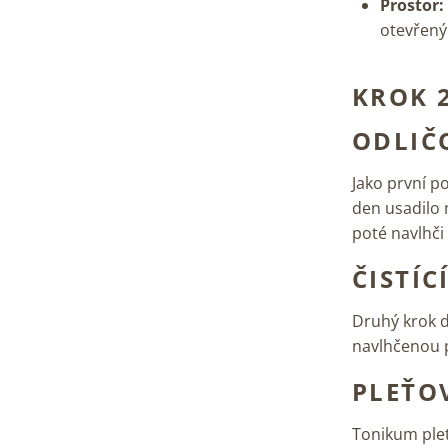
Prostor:
otevřený
KROK 
ODLIČ
Jako první po
den usadilo 
poté navlhči
ČISTÍ
Druhý krok d
navlhčenou p
PLEŤO
Tonikum pleť