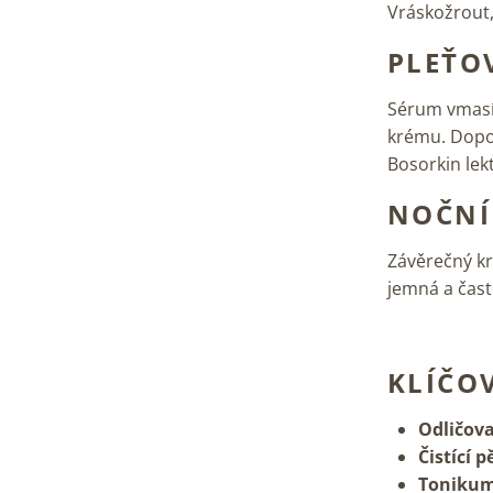
Vráskožrout,
PLEŤO
Sérum vmasír
krému. Dopo
Bosorkin lekt
NOČNÍ
Závěrečný kro
jemná a čas
KLÍČO
Odličova
Čistící 
Tonikum