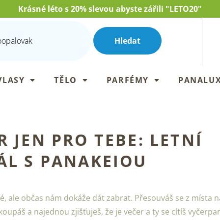
Krásné léto s 20% slevou abyste zářili "LETO20"
Hledat
VLASY
TĚLO
PARFÉMY
PANALU
R JEN PRO TEBE: LETNÍ
ÁL S PANAKEIOU
né, ale občas nám dokáže dát zabrat. Přesouváš se z místa n
koupáš a najednou zjišťuješ, že je večer a ty se cítíš vyčerp