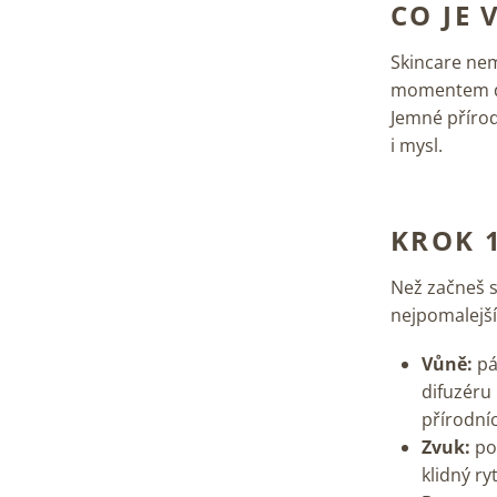
CO JE 
Skincare nem
momentem dne
Jemné přírod
i mysl.
KROK 
Než začneš s
nejpomalejš
Vůně:
pá
difuzéru
přírodní
Zvuk:
po
klidný r