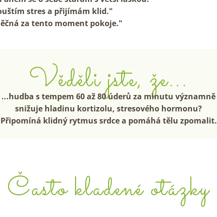
uštím stres a přijímám klid."
děčná za tento moment pokoje."
Věděli jste, že...
...hudba s tempem 60 až 80 úderů za minutu významně
snižuje hladinu kortizolu, stresového hormonu?
Připomíná klidný rytmus srdce a pomáhá tělu zpomalit.
Často kladené otázky