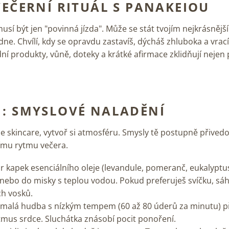
VEČERNÍ RITUÁL S PANAKEIOU
usí být jen "povinná jízda". Může se stát tvojím nejkrásnějš
. Chvílí, kdy se opravdu zastavíš, dýcháš zhluboka a vrací
ní produkty, vůně, doteky a krátké afirmace zklidňují nejen 
1: SMYSLOVÉ NALADĚNÍ
e skincare, vytvoř si atmosféru. Smysly tě postupně přived
ímu rytmu večera.
r kapek esenciálního oleje (levandule, pomeranč, eukalyptu
 nebo do misky s teplou vodou. Pokud preferuješ svíčku, sáh
ch vosků.
malá hudba s nízkým tempem (60 až 80 úderů za minutu) 
ytmus srdce. Sluchátka znásobí pocit ponoření.