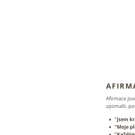
AFIRM
Afirmace jso
zpomalit, po
"Jsem kr
"Moje ple
"Každým 