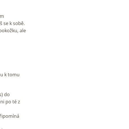
ím
š se k sobě.
pokožku, ale
ou k tomu
s) do
ni po té z
připomíná