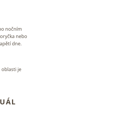
 po nočním
horyčka nebo
napětí dne.
 oblasti je
TUÁL