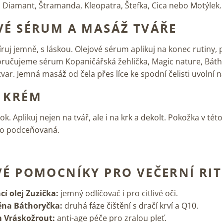
 Diamant, Štramanda, Kleopatra, Štefka, Cica nebo Motýlek.
VÉ SÉRUM A MASÁŽ TVÁŘE
uj jemně, s láskou. Olejové sérum aplikuj na konec rutiny,
ručujeme sérum Kopaničářská žehlička, Magic nature, Bát
var. Jemná masáž od čela přes líce ke spodní čelisti uvolní 
 KRÉM
k. Aplikuj nejen na tvář, ale i na krk a dekolt. Pokožka v této
to podceňovaná.
VÉ POMOCNÍKY PRO VEČERNÍ RI
cí olej Zuzička:
jemný odlíčovač i pro citlivé oči.
pěna Báthoryčka:
druhá fáze čištění s dračí krví a Q10.
 Vráskožrout:
anti-age péče pro zralou pleť.