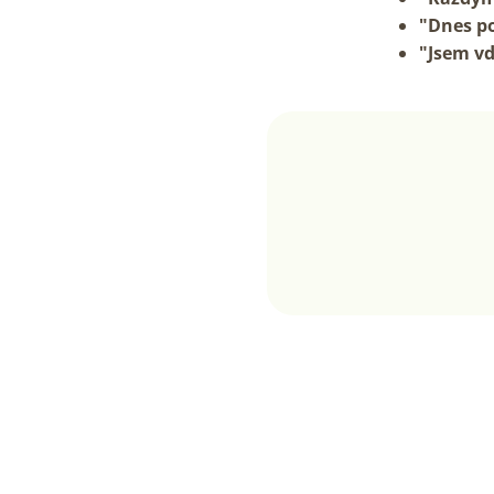
"Dnes po
"Jsem v