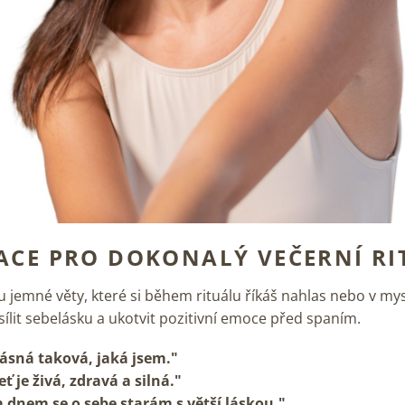
ACE PRO DOKONALÝ VEČERNÍ RI
u jemné věty, které si během rituálu říkáš nahlas nebo v mys
sílit sebelásku a ukotvit pozitivní emoce před spaním.
ásná taková, jaká jsem."
ť je živá, zdravá a silná."
dnem se o sebe starám s větší láskou."