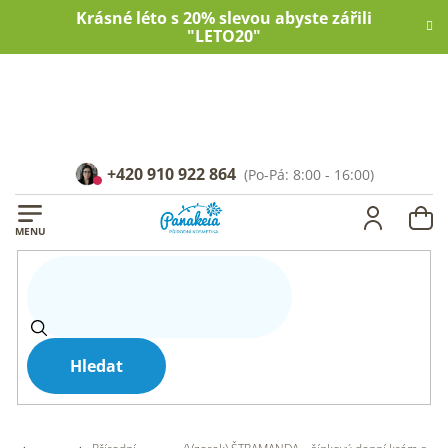
Přejít
Krásné léto s 20% slevou abyste zářili
na
"LETO20"
obsah
+420 910 922 864
NÁ
KOŠ
Hledat