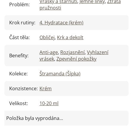
Vrásky a stárnutí
,
Jemné linky
,
Ztráta
Problém
:
pružnosti
Krok rutiny
:
4. Hydratace (krém)
Část těla
:
Obličej
,
Krk a dekolt
Anti-age
,
Rozjasnění
,
Vyhlazení
Benefity
:
vrásek
,
Zpevnění pokožky
Kolekce
:
Štramanda (Šípka)
Konzistence
:
Krém
Velikost
:
10-20 ml
Položka byla vyprodána…