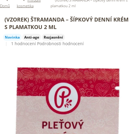
Přírodní
(Vzorek) ŠTRAMANDA – šípkový denní krém s
Domů
kosmetika
plamatkou 2 ml
(VZOREK) ŠTRAMANDA – ŠÍPKOVÝ DENNÍ KRÉM
S PLAMATKOU 2 ML
Novinka
Anti-age
Rozjasnění
Průměrné
1 hodnocení
Podrobnosti hodnocení
hodnocení
produktu
je
5,0
z
5
hvězdiček.