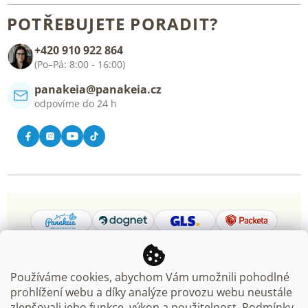
O nás
Všeobecné obchodní podmínky
POTŘEBUJETE PORADIT?
Blog
+420 910 922 864
Kontakt
(Po–Pá: 8:00 - 16:00)
panakeia@panakeia.cz
odpovíme do 24 h
Používáme cookies, abychom Vám umožnili pohodlné
prohlížení webu a díky analýze provozu webu neustále
Copyright 2026
Panakeia.cz
. Všechna práva vyhrazena.
zlepšovali jeho funkce, výkon a použitelnost. Podmínky