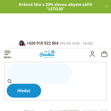
Přejít
Krásné léto s 20% slevou abyste zářili
na
"LETO20"
obsah
+420 910 922 864
NÁ
KOŠ
Hledat