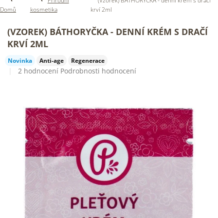
Přírodní
(Vzorek) BÁTHORYČKA - denní krém s dračí
Domů
kosmetika
krví 2ml
(VZOREK) BÁTHORYČKA - DENNÍ KRÉM S DRAČÍ
KRVÍ 2ML
Novinka
Anti-age
Regenerace
Průměrné
2 hodnocení
Podrobnosti hodnocení
hodnocení
produktu
je
5,0
z
5
hvězdiček.