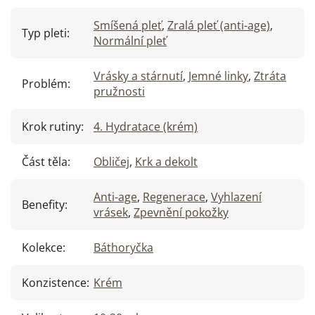
Smíšená pleť
,
Zralá pleť (anti-age)
,
Typ pleti
:
Normální pleť
Vrásky a stárnutí
,
Jemné linky
,
Ztráta
Problém
:
pružnosti
Krok rutiny
:
4. Hydratace (krém)
Část těla
:
Obličej
,
Krk a dekolt
Anti-age
,
Regenerace
,
Vyhlazení
Benefity
:
vrásek
,
Zpevnění pokožky
Kolekce
:
Báthoryčka
Konzistence
:
Krém